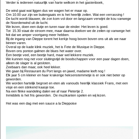
Verder is iedereen natuurlijk van harte welkom in het gastenboek,
De wind gaat wat liggen dus we wagen het er maar op.
Om 10.00 uur zijn we buitengaats en is het heerlijk zeilen. Wat een verrassing !
De lucht wordt blauwer, de zon kom vol door en langzaam verwijnt de kou vanwege
de Noordenwind uit de lucht.
We lezen, doen een dutje en turen naar de einder. Het leven is goed.
Tot 15.30 staat de stroom mee, maar daarna doeken we de zeilen op vanwege het
feit dat we amper voortgang meer hebben.
Bij de ingang van Dieppe torent het kerkje hoog boven boven ons uit als we naar
binnen varen.
Overal op de kade klink muziek, het is Fete de Musique in Dieppe.
Boven ons ponton galmen de blues het water over.
Een beetje veel, een beetje hard, maar wel lekkere muziek.
We kunnen nog net voor sluitingstijd de boodschappen voor een paar dagen doen,
alleen de slager is al gesloten.
Zeebaars dan maar, ook heel lekker.
We gaan bij Restaurant du Port langs en jawel, madame leeft nog !
Elk jaar 5 cm kleiner en haar krakerige heksenstemmetje is er ook niet beter op
geworden.
We worden hartelijk begroet en eten als vanouds heerlijk klassiek Frans, met een
visje en een stinkend kaasje toe.
Na een flinke wandeling dalen we af naar Pietertje 2.
Inmiddels is het fris geworden. De muzikanten spelen en wij lezen.
Het was een dag met een sauce a la Dieppoise