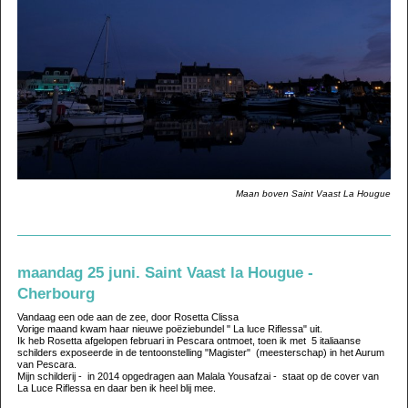
Maan boven Saint Vaast La Hougue
maandag 25 juni. Saint Vaast la Hougue -
Cherbourg
Vandaag een ode aan de zee, door Rosetta Clissa
Vorige maand kwam haar nieuwe poëziebundel " La luce Riflessa" uit.
Ik heb Rosetta afgelopen februari in Pescara ontmoet, toen ik met 5 italiaanse
schilders exposeerde in de tentoonstelling "Magister" (meesterschap) in het Aurum
van Pescara.
Mijn schilderij - in 2014 opgedragen aan Malala Yousafzai - staat op de cover van
La Luce Riflessa en daar ben ik heel blij mee.