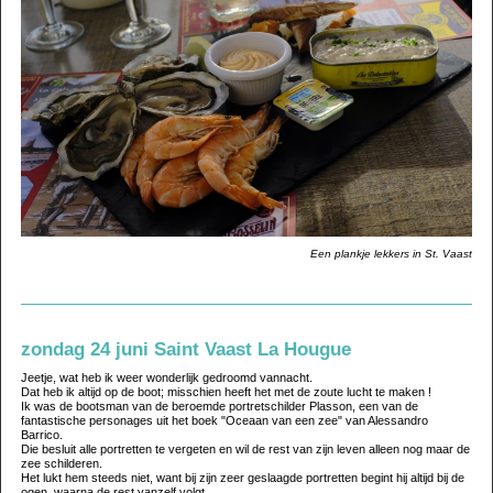
Een plankje lekkers in St. Vaast
zondag 24 juni Saint Vaast La Hougue
Jeetje, wat heb ik weer wonderlijk gedroomd vannacht.
Dat heb ik altijd op de boot; misschien heeft het met de zoute lucht te maken !
Ik was de bootsman van de beroemde portretschilder Plasson, een van de
fantastische personages uit het boek "Oceaan van een zee" van Alessandro
Barrico.
Die besluit alle portretten te vergeten en wil de rest van zijn leven alleen nog maar de
zee schilderen.
Het lukt hem steeds niet, want bij zijn zeer geslaagde portretten begint hij altijd bij de
ogen, waarna de rest vanzelf volgt.