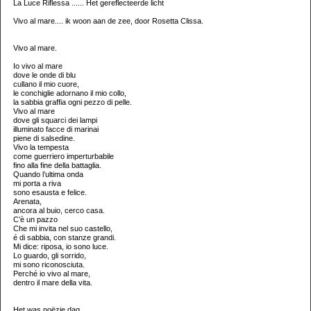
La Luce Riflessa ...... Het gereflecteerde licht
Vivo al mare.... ik woon aan de zee, door Rosetta Clissa.
Vivo al mare.
Io vivo al mare
dove le onde di blu
cullano il mio cuore,
le conchiglie adornano il mio collo,
la sabbia graffia ogni pezzo di pelle.
Vivo al mare
dove gli squarci dei lampi
illuminato facce di marinai
piene di salsedine.
Vivo la tempesta
come guerriero imperturbabile
fino alla fine della battaglia.
Quando l’ultima onda
mi porta a riva
sono esausta e felice.
Arenata,
ancora al buio, cerco casa.
C’è un pazzo
Che mi invita nel suo castello,
é di sabbia, con stanze grandi.
Mi dice: riposa, io sono luce.
Lo guardo, gli sorrido,
mi sono riconosciuta.
Perché io vivo al mare,
dentro il mare della vita.
Het was poëzie dag.