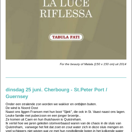
For the beauty of Malala (150 x 150 cm) uit 2014
dinsdag 25 juni. Cherbourg - St.Peter Port /
Guernsey
Onder een stralende zon worden we wakker en ontbijten buiten.
De wind is Noord Oost
Naast ons liggen Fransen met hun boot “Sjiek”, die ook in St. Vaast naast ons lagen.
Leuke familie met puberzoon en een jonger broertje..
Ze komen uit Caen en hun thuishaven is Quistreham.
Ik vertel hoe we jaren geleden stomverbaasd waren van de chaos in de sluis van
Quistreham,
vanwege het feit dat zoet en zout water zich in deze sluis mengen en
veel schippers niet wisten wat ze met hun rondtollende boten in het kolkende water