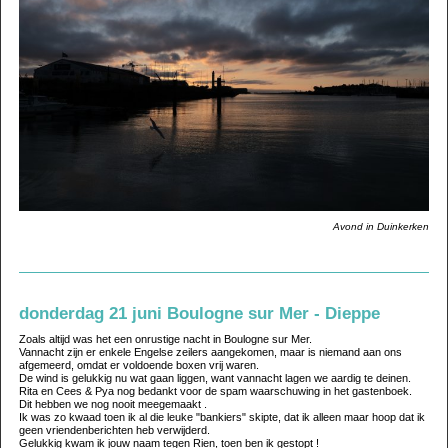
Avond in Duinkerken
donderdag 21 juni Boulogne sur Mer - Dieppe
Zoals altijd was het een onrustige nacht in Boulogne sur Mer.
Vannacht zijn er enkele Engelse zeilers aangekomen, maar is niemand aan ons
afgemeerd, omdat er voldoende boxen vrij waren.
De wind is gelukkig nu wat gaan liggen, want vannacht lagen we aardig te deinen.
Rita en Cees & Pya nog bedankt voor de spam waarschuwing in het gastenboek.
Dit hebben we nog nooit meegemaakt .
Ik was zo kwaad toen ik al die leuke "bankiers" skipte, dat ik alleen maar hoop dat ik
geen vriendenberichten heb verwijderd.
Gelukkig kwam ik jouw naam tegen Rien, toen ben ik gestopt !