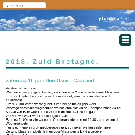
pietertje2.nl
2018. Zuid Bretagne.
zaterdag 16 juni Den Osse - Cadzand
Vandaag is het zover.
We moeten nog op gang komen, maar Pietertje 2 is er in ieder geval klaar voor.
Eerst de kuiptafel nog even goed gemonteerd, want die kwam los van de
stuurkolom.
Om 9.30 uur varen we weg; het is een beetje fris en grijs weer.
Vanwege de windrichting hebben we besloten niet via de Roompot, maar via het
Kanaal van Hansweert en de Westerschelde naar zee te gaan.
We zien wel waar we uitkomen, geen haast.
Even na 11.00 uur zijn we op de Oosterschelde en rond 14.30 varen we op de
Westerschelde.
Het is echt enorm druk met beroepsvaart, zo maken we het zelden mee.
De wind blaast inmiddels flink en voor Vlissingen is BF 6 afgegeven.