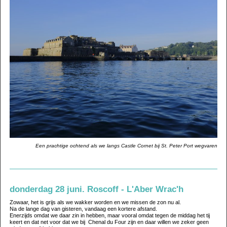
Een prachtige ochtend als we langs Castle Cornet bij St. Peter Port wegvaren
donderdag 28 juni. Roscoff - L'Aber Wrac'h
Zowaar, het is grijs als we wakker worden en we missen de zon nu al.
Na de lange dag van gisteren, vandaag een kortere afstand.
Enerzijds omdat we daar zin in hebben, maar vooral omdat tegen de middag het tij
keert en dat net voor dat we bij
Chenal du Four zijn en daar willen we zeker geen