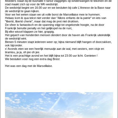
Moeders staan bij de bushalte Franse vlaggetjes op kinderwangen te tekenen en de
stad maakt zich op voor de WK-wedstrijd.
De wedstrijd begint om 16.00 uur en we besluiten bij cafe L'Annexe de la Base naar
de wedstrijd te gaan kijken.
Voor we het weten staan we uit volle borst de Marseillaise mee te hummen.
Helaas kom ik qua tekst niet verder dan "Allons enfants de la patrie" en iets van
"liberté, liberté cherie", maar dat mag de pret niet drukken.
De sfeer is fantastisch en de spanning stijgt tot ongekende hoogte, na de door
Frankrijk benutte penalty en het gelijkspel na de rust,
Bij elke wissel klappen ze hier, grappig.
Het gejuich van honderden mensen dendert door de haven als Frankrijk uiteindelijk
de wedstrijd wint.
Binnen 5 minuten stapt iedereen weer op; bijna niemand blijft hangen of doorzakken,
ook bijzonder.
s' Avonds eten we een heerlijk menuutje aan de wal, met oesters, een visje en
tiramisu, ja ja, oh jee oh jee.
Het is een prachtige avond en het blijft bijna tot 23.00 uur licht. Genieten !
We besluiten voor nog een extra dag Brest
Het was een dag met de Marseillaise.