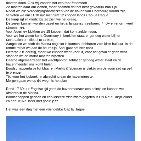
moeten doen. Ook wij vonden het een raar fenomeen
Ze moeten daar om lachen, maar beamen dat het best gevaarlijk kan zijn.
Nadat we alle verdedigingsbolwerken van de haven van Cherbourg voorbij zijn,
schieten we om 11.30 uur met ruim 12 knopen langs Cap La Hague.
De kaap ligt er vredig bij, zo zien we het graag.
De zeilen kunnen worden gezet en het is fantastisch zeilweer,
4
BF en enorm veel
stroom mee.
Voor Alderney klokken we 15 knopen, dat komt zelden voor.
Voor we het weten komt Guernsey in beeld en staat er genoeg water bij het
tankstation om diesel te tanken,
Aangezien we toch de Marina nog niet in kunnen, dobberen zo’n klein half uur
in de
rondte totdat we aan de beurt zijn. Snel gaat het hier nooit.
Pietertje 2 is dorstig, maar we kunnen weer vooruit, voor het geval er geen wind
staat en we de motor moeten bijzetten.
Daarna afgemeerd aan het wachtponton, totdat er genoeg water staat en de
havenmeester ons komt halen.
Boodschappenlijstje ligt klaar en Marks & Spencer is vlakbij om de voorraad op peil
te brengen.
Tijd voor het logboek, in afwachting van de havenmeester.
Morgen gaan we op tijd weg.. is het plan.
Rond 17.30 uur Engelse tijd geeft de havenmeester een seintje en kunnen we
afmeren in de Marina.
Boodschappen gedaan en een lekkere fritto misto gegeten in Dix Neuf. altijd lekker
en een leuke sfeer met goeie jazz
Het was een dag met een vriendelijke Cap la Hague