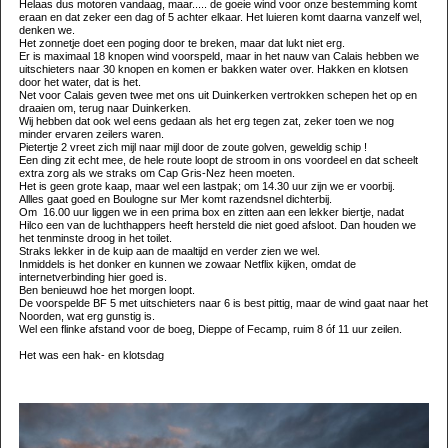
Helaas dus motoren vandaag, maar..... de goeie wind voor onze bestemming komt
eraan en dat zeker een dag of 5 achter elkaar. Het luieren komt daarna vanzelf wel,
denken we.
Het zonnetje doet een poging door te breken, maar dat lukt niet erg.
Er is maximaal 18 knopen wind voorspeld, maar in het nauw van Calais hebben we
uitschieters naar 30 knopen en komen er bakken water over. Hakken en klotsen
door het water, dat is het.
Net voor Calais geven twee met ons uit Duinkerken vertrokken schepen het op en
draaien om, terug naar Duinkerken.
Wij hebben dat ook wel eens gedaan als het erg tegen zat, zeker toen we nog
minder ervaren zeilers waren.
Pietertje 2 vreet zich mijl naar mijl door de zoute golven, geweldig schip !
Een ding zit echt mee, de hele route loopt de stroom in ons voordeel en dat scheelt
extra zorg als we straks om Cap Gris-Nez heen moeten.
Het is geen grote kaap, maar wel een lastpak; om 14.30 uur zijn we er voorbij.
Allles gaat goed en Boulogne sur Mer komt razendsnel dichterbij.
Om 16.00 uur liggen we in een prima box en zitten aan een lekker biertje, nadat
Hilco een van de luchthappers heeft hersteld die niet goed afsloot. Dan houden we
het tenminste droog in het toilet.
Straks lekker in de kuip aan de maaltijd en verder zien we wel.
Inmiddels is het donker en kunnen we zowaar Netflix kijken, omdat de
internetverbinding hier goed is.
Ben benieuwd hoe het morgen loopt.
De voorspelde BF 5 met uitschieters naar 6 is best pittig, maar de wind gaat naar het
Noorden, wat erg gunstig is.
Wel een flinke afstand voor de boeg, Dieppe of Fecamp, ruim 8 óf 11 uur zeilen.
Het was een hak- en klotsdag