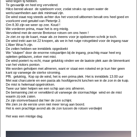
wind tegen tij hebben.
Te gevaarlijk en heel erg vervelend.
Hilco bereid alvast
de spieboom voor, zodat straks op open water de
werkzaamheden aan dek minimaal zijn.
De wind staat nog steeds achter dus het voorzeil uitbomen bevalt ons heel goed en
voorkomt veel getuitel van Pietertje 2.
Om 8.30 zijn we weer op zee. Koud !
We vorderen prima, maar het is erg mistig.
Vervelend met de eerste Bretonse rotsen om ons heen !
Je ziet ze op de kaart, maar als ze ineens voor je opdoemen schrik je toch.
De wind trekt aan tot 22 knopen, als we in het ruige rotsgebied voor de ingang naar
L’Aber Wrac’h zijn.
De zeilen hebben we inmiddels opgedoekt
We “sluipen” door de enorme rotspartijen bij de ingang, prachtig maar heel erg
opletten geblazen, zeker met mist.
De wind poeiert nu echt, maar gelukkig vinden we de laatste plek aan de binnenkant
van het visitors ponton.
We worden geholpen met afmeren, want er staat een rotwind en je kun hier geen
kant op vanwege de sterke stroming.
Pfft.
gelukkig,
Kop op de wind, het is een prima plek. Het is inmiddels 13.00 uur
Met wat charcuterie en een pasta als hoofdgerecht lunchen we in de zon in de kuip.
De mist is helemaal opgetrokken.
Twee uur later helpen we een schip aan ons afmeren.
De bemanning ziet er verwilderd uit vanwege de stormachtige
wind en de mist
waarin zij ook zaten.
Ze zijn stomverbaasd dat hier de zon schijnt.
We zien ze de eerste uren niet meer terug aan boord.
Het is een prachtige avond als de zon tussen de rotsen verdwijnt
Het was een mistige dag.