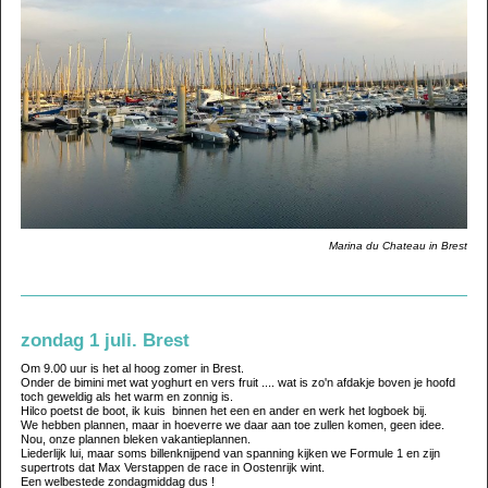
Marina du Chateau in Brest
zondag 1 juli. Brest
Om 9.00 uur is het al hoog zomer in Brest.
Onder de bimini met wat yoghurt en vers fruit .... wat is zo'n afdakje boven je hoofd
toch geweldig als het warm en zonnig is.
Hilco poetst de boot, ik kuis binnen het een en ander en werk het logboek bij.
We hebben plannen, maar in hoeverre we daar aan toe zullen komen, geen idee.
Nou, onze plannen bleken vakantieplannen.
Liederlijk lui, maar soms billenknijpend van spanning kijken we Formule 1 en zijn
supertrots dat Max Verstappen de race in Oostenrijk wint.
Een welbestede zondagmiddag dus !