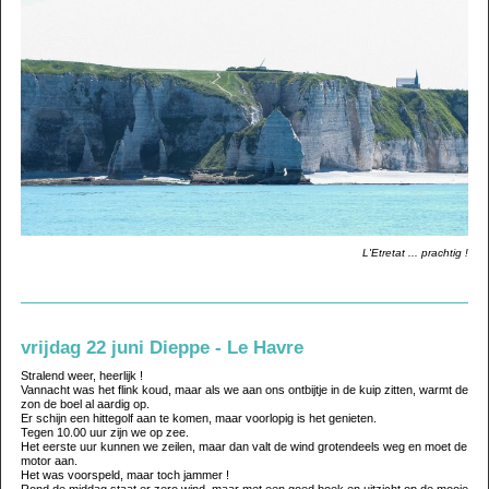
L'Etretat ... prachtig !
vrijdag 22 juni Dieppe - Le Havre
Stralend weer, heerlijk !
Vannacht was het flink koud, maar als we aan ons ontbijtje in de kuip zitten, warmt de
zon de boel al aardig op.
Er schijn een hittegolf aan te komen, maar voorlopig is het genieten.
Tegen 10.00 uur zijn we op zee.
Het eerste uur kunnen we zeilen, maar dan valt de wind grotendeels weg en moet de
motor aan.
Het was voorspeld, maar toch jammer !
Rond de middag staat er zero wind, maar met een goed boek en uitzicht op de mooie