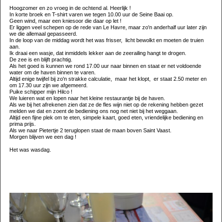
Hoogzomer en zo vroeg in de ochtend al. Heerlijk !
In korte broek en T-shirt varen we tegen 10.00 uur de Seine Baai op.
Geen wind, maar een kniesoor die daar op let !
Er liggen veel schepen op de rede van Le Havre, maar zo'n anderhalf uur later zijn
we die allemaal gepasseerd.
In de loop van de middag wordt het was frisser, licht bewolkt en moeten de truien
aan.
Ik draai een wasje, dat inmiddels lekker aan de zeerailing hangt te drogen.
De zee is en blijft prachtig.
Als het goed is kunnen we rond 17.00 uur naar binnen en staat er net voldoende
water om de haven binnen te varen.
Altijd enige twijfel bij zo'n strakke calculatie, maar het klopt, er staat 2.50 meter en
om 17.30 uur zijn we afgemeerd.
Puike schipper mijn Hilco !
We luieren wat en lopen naar het kleine restaurantje bij de haven.
Als we bij het afrekenen zien dat ze de fles wijn niet op de rekening hebben gezet
melden we dat en zoent de bediening ons nog net niet bij het weggaan.
Altijd een fijne plek om te eten, simpele kaart, goed eten, vriendelijke bediening en
prima prijs.
Als we naar Pietertje 2 teruglopen staat de maan boven Saint Vaast.
Morgen blijven we een dag !
Het was wasdag.