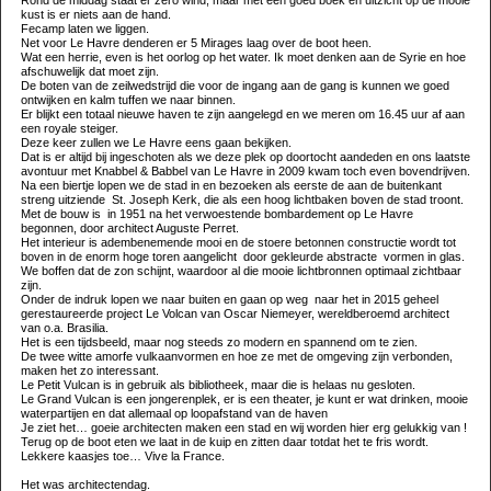
kust is er niets aan de hand.
Fecamp laten we liggen.
Net voor Le Havre denderen er 5 Mirages laag over de boot heen.
Wat een herrie, even is het oorlog op het water. Ik moet denken aan de Syrie en hoe
afschuwelijk dat moet zijn.
De boten van de zeilwedstrijd die voor de ingang aan de gang is kunnen we goed
ontwijken en kalm tuffen we naar binnen.
Er blijkt een totaal nieuwe haven te zijn aangelegd en we meren om 16.45 uur af aan
een royale steiger.
Deze keer zullen we Le Havre eens gaan bekijken.
Dat is er altijd bij ingeschoten als we deze plek op doortocht aandeden en ons laatste
avontuur met Knabbel & Babbel van Le Havre in 2009 kwam toch even bovendrijven.
Na een biertje lopen we de stad in en bezoeken als eerste de aan de buitenkant
streng uitziende
St. Joseph Kerk, die als een hoog lichtbaken boven de stad troont.
Met de bouw is
in 1951 na het verwoestende bombardement op Le Havre
begonnen, door architect Auguste Perret.
Het interieur is adembenemende mooi en de stoere betonnen constructie wordt tot
boven in de enorm hoge toren aangelicht
door gekleurde abstracte
vormen in glas.
We boffen dat de zon schijnt, waardoor al die mooie lichtbronnen optimaal zichtbaar
zijn.
Onder de indruk lopen we naar buiten en gaan op weg
naar het in 2015 geheel
gerestaureerde project Le Volcan van Oscar Niemeyer, wereldberoemd architect
van o.a. Brasilia.
Het is een tijdsbeeld, maar nog steeds zo modern en spannend om te zien.
De twee witte amorfe vulkaanvormen en hoe ze met de omgeving zijn verbonden,
maken het zo interessant.
Le Petit Vulcan is in gebruik als bibliotheek, maar die is helaas nu gesloten.
Le Grand Vulcan is een jongerenplek, er is een theater, je kunt er wat drinken, mooie
waterpartijen en dat allemaal op loopafstand van de haven
Je ziet het… goeie architecten maken een stad en wij worden hier erg gelukkig van !
Terug op de boot eten we laat in de kuip en zitten daar totdat het te fris wordt.
Lekkere kaasjes toe… Vive la France.
Het was architectendag.