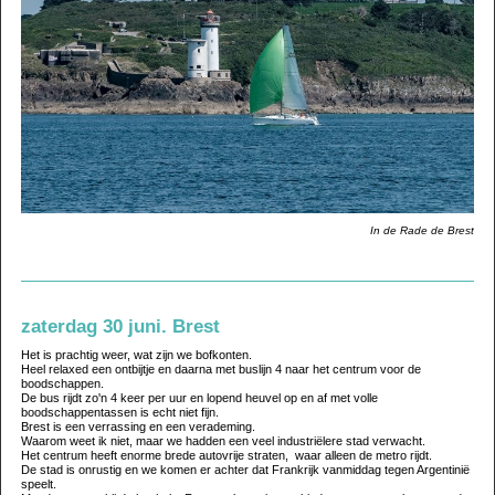
In de Rade de Brest
zaterdag 30 juni. Brest
Het is prachtig weer, wat zijn we bofkonten.
Heel relaxed een ontbijtje en daarna met buslijn 4 naar het centrum voor de
boodschappen.
De bus rijdt zo'n 4 keer per uur en lopend heuvel op en af met volle
boodschappentassen is echt niet fijn.
Brest is een verrassing en een verademing.
Waarom weet ik niet, maar we hadden een veel industriëlere stad verwacht.
Het centrum heeft enorme brede autovrije straten, waar alleen de metro rijdt.
De stad is onrustig en we komen er achter dat Frankrijk vanmiddag tegen Argentinië
speelt.