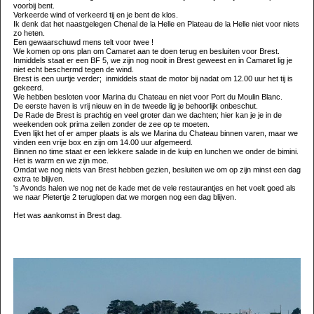
voorbij bent.
Verkeerde wind of verkeerd tij en je bent de klos.
Ik denk dat het naastgelegen Chenal de la Helle en Plateau de la Helle niet voor niets
zo heten.
Een gewaarschuwd mens telt voor twee !
We komen op ons plan om Camaret aan te doen terug en besluiten voor Brest.
Inmiddels staat er een BF 5, we zijn nog nooit in Brest geweest en in Camaret lig je
niet echt beschermd tegen de wind.
Brest is een uurtje verder; inmiddels staat de motor bij nadat om 12.00 uur het tij is
gekeerd.
We hebben besloten voor Marina du Chateau en niet voor Port du Moulin Blanc.
De eerste haven is vrij nieuw en in de tweede lig je behoorlijk onbeschut.
De Rade de Brest is prachtig en veel groter dan we dachten; hier kan je je in de
weekenden ook prima zeilen zonder de zee op te moeten.
Even lijkt het of er amper plaats is als we Marina du Chateau binnen varen, maar we
vinden een vrije box en zijn om 14.00 uur afgemeerd.
Binnen no time staat er een lekkere salade in de kuip en lunchen we onder de bimini.
Het is warm en we zijn moe.
Omdat we nog niets van Brest hebben gezien, besluiten we om op zijn minst een dag
extra te blijven.
's Avonds halen we nog net de kade met de vele restaurantjes en het voelt goed als
we naar Pietertje 2 teruglopen dat we morgen nog een dag blijven.
Het was aankomst in Brest dag.