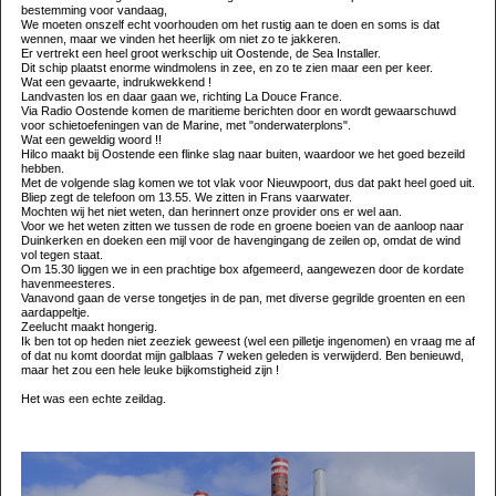
bestemming voor vandaag,
We moeten onszelf echt voorhouden om het rustig aan te doen en soms is dat
wennen, maar we vinden het heerlijk om niet zo te jakkeren.
Er vertrekt een heel groot werkschip uit Oostende, de Sea Installer.
Dit schip plaatst enorme windmolens in zee, en zo te zien maar een per keer.
Wat een gevaarte, indrukwekkend !
Landvasten los en daar gaan we, richting La Douce France.
Via Radio Oostende komen de maritieme berichten door en wordt gewaarschuwd
voor schietoefeningen van de Marine, met "onderwaterplons".
Wat een geweldig woord !!
Hilco maakt bij Oostende een flinke slag naar buiten, waardoor we het goed bezeild
hebben.
Met de volgende slag komen we tot vlak voor Nieuwpoort, dus dat pakt heel goed uit.
Bliep zegt de telefoon om 13.55. We zitten in Frans vaarwater.
Mochten wij het niet weten, dan herinnert onze provider ons er wel aan.
Voor we het weten zitten we tussen de rode en groene boeien van de aanloop naar
Duinkerken en doeken een mijl voor de havengingang de zeilen op, omdat de wind
vol tegen staat.
Om 15.30 liggen we in een prachtige box afgemeerd, aangewezen door de kordate
havenmeesteres.
Vanavond gaan de verse tongetjes in de pan, met diverse gegrilde groenten en een
aardappeltje.
Zeelucht maakt hongerig.
Ik ben tot op heden niet zeeziek geweest (wel een pilletje ingenomen) en vraag me af
of dat nu komt doordat mijn galblaas 7 weken geleden is verwijderd. Ben benieuwd,
maar het zou een hele leuke bijkomstigheid zijn !
Het was een echte zeildag.