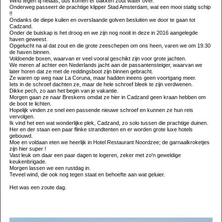
Wind tegen tij helaas, dus komen er bakken zout water over.
Onderweg passeert de prachtige klipper Stad Amsterdam, wat een mooi statig schip
!!
Ondanks de diepe kuilen en overslaande golven besluiten we door te gaan tot
Cadzand.
Onder de buiskap is het droog en we zijn nog nooit in deze in 2016 aangelegde
haven geweest.
Opgelucht na al dat zout en die grote zeeschepen om ons heen, varen we om 19.30
de haven binnen.
Voldoende boxen, waarvan er veel vooral geschikt zijn voor grote jachten.
We meren af achter een Nederlands jacht aan de passantensteiger, waarvan we
later horen dat ze met de reddingsboot zijn binnen gebracht.
Ze waren op weg naar La Coruna, maar hadden ineens geen voortgang meer.
Iets in de schroef dachten ze, maar de hele schroef bleek te zijn verdwenen.
Dikke pech, zo aan het begin van je vakantie.
Morgen gaan ze naar Breskens omdat ze hier in Cadzand geen kraan hebben om
de boot te lichten.
Hopelijk vinden ze snel een passende nieuwe schroef en kunnen ze hun reis
vervolgen.
Ik vind het een wat wonderlijke plek, Cadzand, zo solo tussen die prachtige duinen.
Her en der staan een paar flinke strandtenten en er worden grote luxe hotels
gebouwd.
Moe en voldaan eten we heerlijk in Hotel Restaurant Noordzee; de garnaalkroketjes
zijn hier super !
Vast leuk om daar een paar dagen te logeren, zeker met zo'n geweldige
keukenbrigade.
Morgen lassen we een rustdag in.
Teveel wind, die ook nog tegen staat en behoefte aan wat geluier.
Het was een zoute dag.