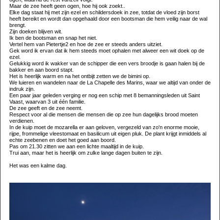
Maar de zee heeft geen ogen, hoe hij ook zoekt..
Elke dag staat hij met zijn ezel en schildersdoek in zee, totdat de vloed zijn borst
heeft bereikt en wordt dan opgehaald door een bootsman die hem veilig naar de wal
brengt.
Zijn doeken blijven wit.
Ik ben de bootsman en snap het niet.
Vertel hem van Pietertje2 en hoe de zee er steeds anders uitziet.
Gek word ik ervan dat ik hem steeds moet ophalen met alweer een wit doek op de
ezel.
Gelukkig word ik wakker van de schipper die een vers broodje is gaan halen bij de
bakker en aan boord stapt.
Het is heerlijk warm en na het ontbijt zetten we de bimini op.
We luieren en wandelen naar de La Chapelle des Marins, waar we altijd van onder de
indruk zijn.
Een paar jaar geleden verging er nog een schip met 8 bemanningsleden uit Saint
Vaast, waarvan 3 uit één familie.
De zee geeft en de zee neemt.
Respect voor al die mensen die mensen die op zee hun dagelijks brood moeten
verdienen.
In de kuip moet de mozarella er aan geloven, vergezeld van zo'n enorme mooie,
rijpe, frommelige vleestomaat en basilicum uit eigen pluk. De plant krijgt inmiddels al
echte zeebenen en doet het goed aan boord.
Pas om 21.30 zitten we aan een lichte maaltijd in de kuip.
Trui aan, maar het is heerlijk om zulke lange dagen buiten te zijn.
Het was een kalme dag.