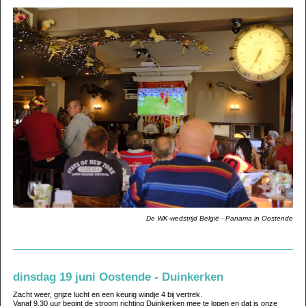
De WK-wedstrijd België - Panama in Oostende
dinsdag 19 juni Oostende - Duinkerken
Zacht weer, grijze lucht en een keurig windje 4 bij vertrek.
Vanaf 9.30 uur begint de stroom richting Duinkerken mee te lopen en dat is onze