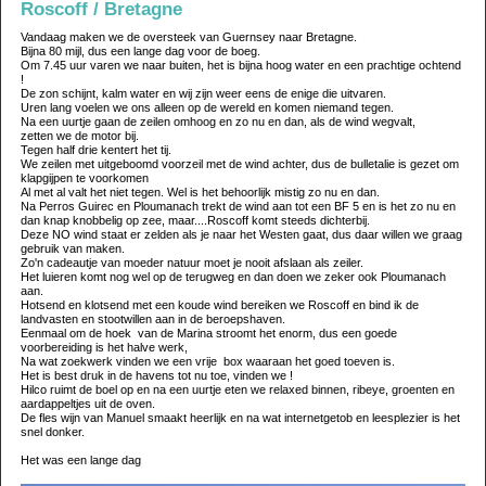
Roscoff / Bretagne
Vandaag maken we de oversteek van Guernsey naar Bretagne.
Bijna 80 mijl, dus een lange dag voor de boeg.
Om 7.45 uur varen we naar buiten, het is bijna hoog water en een prachtige ochtend
!
De zon schijnt, kalm water en wij zijn weer eens de enige die uitvaren.
Uren lang voelen we ons alleen op de wereld en komen niemand tegen.
Na een uurtje gaan de zeilen omhoog en zo nu en dan, als de wind wegvalt,
zetten we de motor bij.
Tegen half drie kentert het tij.
We zeilen met uitgeboomd voorzeil met de wind achter, dus de bulletalie is gezet om
klapgijpen te voorkomen
Al met al valt het niet tegen. Wel is het behoorlijk mistig zo nu en dan.
Na Perros Guirec en Ploumanach trekt de wind aan tot een BF 5 en is het zo nu en
dan knap knobbelig op zee, maar....Roscoff komt steeds dichterbij.
Deze NO wind staat er zelden als je naar het Westen gaat, dus daar willen we graag
gebruik van maken.
Zo'n cadeautje van moeder natuur moet je nooit afslaan als zeiler.
Het luieren komt nog wel op de terugweg en dan doen we zeker ook Ploumanach
aan.
Hotsend en klotsend met een koude wind bereiken we Roscoff en bind ik de
landvasten en stootwillen aan in de beroepshaven.
Eenmaal om de hoek van de Marina stroomt het enorm, dus een goede
voorbereiding is het halve werk,
Na wat zoekwerk vinden we een vrije box waaraan het goed toeven is.
Het is best druk in de havens tot nu toe, vinden we !
Hilco ruimt de boel op en na een uurtje eten we relaxed binnen, ribeye, groenten en
aardappeltjes uit de oven.
De fles wijn van Manuel smaakt heerlijk en na wat internetgetob en leesplezier is het
snel donker.
Het was een lange dag