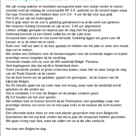
We zijn vroeg wakker en besluiten eensgezind weer een stukje verder te reizen,
voordat rond de middag de vooorspelde BF 5-6 aantrekt en de stroom tegen staat.
Op naar Oostende; we hebben daar zo'n 3.5- 4 uur de tijd voor qua getij.
Om 6.00 uur zijn we buitengaats.
Het is grijs weer en de zee is gelukkig gekalmeerd na al die wind van gisteren.
We motoren richting Oostende en zijn al om 9.45 uur afgemeerd.
Lekker ontbijtje gemaakt en daarna aan de slag met het grootzeil.
Helemaal bovenin zit een kleine zeillat los en die zakt eruit.
Grootzeil laten zakken en het euvel hersteld. Gelukkig liggen we goed voor dit
karwei en is de wind niet te sterk.
Ruim een half uur later is de klus gepiept en hebben we het plan er weer een mooie
dag van te maken.
We vinden een Delhaize voor de boodschappen voor de komende dagen en kopen
prachtige verse tongetjes bij de visafslag.
Oostende maakt zich op voor de WK wedstrijd België -Panama.
Veel ingetogener dan dat wij dit in Nederland doen.
Geen versierde straten of grote schermen buiten, maar hier en daar hangt de vlag
van de Rode Duivels uit de ramen.
Op de boot horen we de geluiden, gejuich én gemopper, uit de huizen van de
kijkende Belgen.
Na 30 minuten gaan we op zoek naar een kroeg, waar naar de wedstrijd wordt
gekeken en die vinden we.
Het is inmiddels 1-0 voor de Belgen en de pintjes smaken goed.
Bij 3-0 houden we het voor gezien.
We hebben trek en komen terecht bij de Fishmarket; een geweldige zaak met
prachtige vitrines vol verse vis én een paar koks in de keuken die echt kunnen
koken.
Een informele leuke sfeer en met veel plezier gesproken met onze Belgische
buurdames die het erg leuk vinden dat wij nu juist dit restaurant hebben gevonden.
We gaan vroeg naar bed, want we vallen om na al die zilte zeelucht.
Het was een Belgische dag.