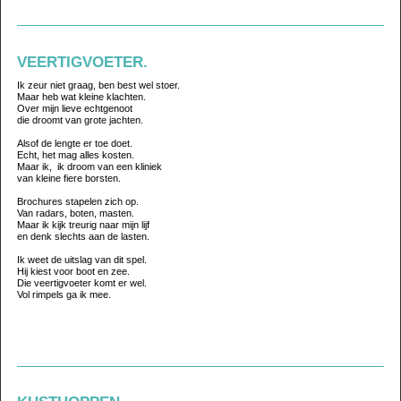
VEERTIGVOETER.
Ik zeur niet graag, ben best wel stoer.
Maar heb wat kleine klachten.
Over mijn lieve echtgenoot
die droomt van grote jachten.
Alsof de lengte er toe doet.
Echt, het mag alles kosten.
Maar ik, ik droom van een kliniek
van kleine fiere borsten.
Brochures stapelen zich op.
Van radars, boten, masten.
Maar ik kijk treurig naar mijn lijf
en denk slechts aan de lasten.
Ik weet de uitslag van dit spel.
Hij kiest voor boot en zee.
Die veertigvoeter komt er wel.
Vol rimpels ga ik mee.