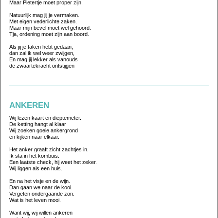
Maar Pietertje moet proper zijn.
Natuurlijk mag jij je vermaken.
Met eigen vederlichte zaken.
Maar mijn bevel moet wel gehoord.
Tja, ordening moet zijn aan boord.
Als jij je taken hebt gedaan,
dan zal ik wel weer zwijgen,
En mag jij lekker als vanouds
de zwaartekracht ontstijgen
ANKEREN
Wij lezen kaart en dieptemeter.
De ketting hangt al klaar
Wij zoeken goeie ankergrond
en kijken naar elkaar.
Het anker graaft zicht zachtjes in.
Ik sta in het kombuis.
Een laatste check, hij weet het zeker.
Wij liggen als een huis.
En na het visje en de wijn.
Dan gaan we naar de kooi.
Vergeten ondergaande zon.
Wat is het leven mooi.
Want wij, wij willen ankeren