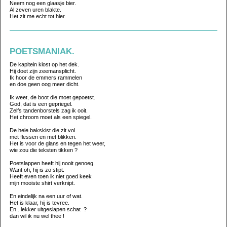
Neem nog een glaasje bier.
Al zeven uren blakte.
Het zit me echt tot hier.
POETSMANIAK.
De kapitein klost op het dek.
Hij doet zijn zeemansplicht.
Ik hoor de emmers rammelen
en doe geen oog meer dicht.
Ik weet, de boot die moet gepoetst.
God, dat is een gepriegel.
Zelfs tandenborstels zag ik ooit.
Het chroom moet als een spiegel.
De hele bakskist die zit vol
met flessen en met blikken.
Het is voor de glans en tegen het weer,
wie zou die teksten tikken ?
Poetslappen heeft hij nooit genoeg.
Want oh, hij is zo stipt.
Heeft even toen ik niet goed keek
mijn mooiste shirt verknipt.
En eindelijk na een uur of wat.
Het is klaar, hij is tevree.
En...lekker uitgeslapen schat ?
dan wil ik nu wel thee !