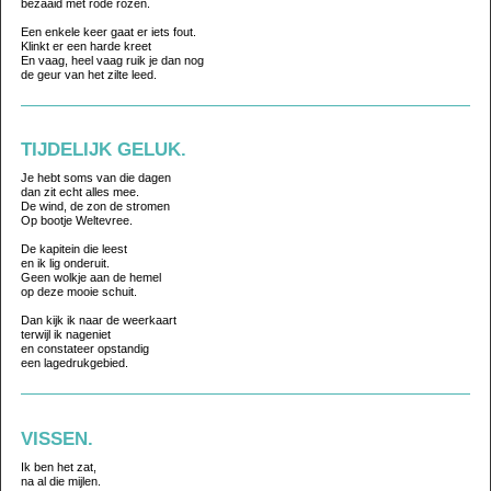
bezaaid met rode rozen.
Een enkele keer gaat er iets fout.
Klinkt er een harde kreet
En vaag, heel vaag ruik je dan nog
de geur van het zilte leed.
TIJDELIJK GELUK.
Je hebt soms van die dagen
dan zit echt alles mee.
De wind, de zon de stromen
Op bootje Weltevree.
De kapitein die leest
en ik lig onderuit.
Geen wolkje aan de hemel
op deze mooie schuit.
Dan kijk ik naar de weerkaart
terwijl ik nageniet
en constateer opstandig
een lagedrukgebied.
VISSEN.
Ik ben het zat,
na al die mijlen.