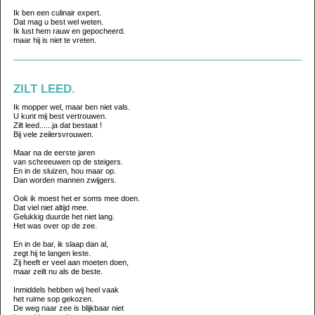
Ik ben een culinair expert.
Dat mag u best wel weten.
Ik lust hem rauw en gepocheerd.
maar hij is niet te vreten.
ZILT LEED.
Ik mopper wel, maar ben niet vals.
U kunt mij best vertrouwen.
Zilt leed......ja dat bestaat !
Bij vele zeilersvrouwen.
Maar na de eerste jaren
van schreeuwen op de steigers.
En in de sluizen, hou maar op.
Dan worden mannen zwijgers.
Ook ik moest het er soms mee doen.
Dat viel niet altijd mee.
Gelukkig duurde het niet lang.
Het was over op de zee.
En in de bar, ik slaap dan al,
zegt hij te langen leste.
Zij heeft er veel aan moeten doen,
maar zeilt nu als de beste.
Inmiddels hebben wij heel vaak
het ruime sop gekozen.
De weg naar zee is blijkbaar niet