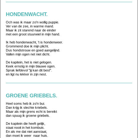
HONDENWACHT.
Och was ik maar zo'n wollig puppie.
Ver van de zee, in warme mand.
Maar ik zit starend naar de einder
met een groot stuurwiel in mijn hand.
Ik heb hondenwacht, 't is hondenweer.
Grommend doe ik mijn plicht.
Dus hondstrouw en goed aangelijnd.
Vallen mijn ogen net niet dicht.
De kapitein, het is niet gelogen.
Keek ernstig in mijn blauwe ogen.
Sprak liefdevol "jij kan dit best".
en ligt nu lekker in zijn nest.
GROENE GRIEBELS.
Heel soms heb ik zo'n bui.
Dan krijg ik slechte kriebels.
Maar als mijn grens echt is bereikt
dan spuug ik groene griebels.
De kapitein die heeft gelijk,
staat nooit in het kombuis.
En als me dat niet aanstaat,
dan moet ik weer naar huis.