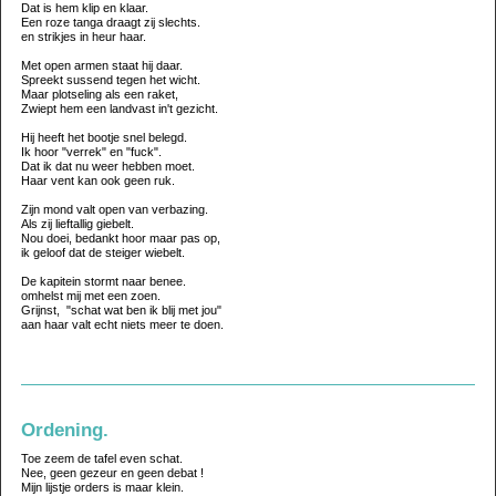
Dat is hem klip en klaar.
Een roze tanga draagt zij slechts.
en strikjes in heur haar.
Met open armen staat hij daar.
Spreekt sussend tegen het wicht.
Maar plotseling als een raket,
Zwiept hem een landvast in't gezicht.
Hij heeft het bootje snel belegd.
Ik hoor "verrek" en "fuck".
Dat ik dat nu weer hebben moet.
Haar vent kan ook geen ruk.
Zijn mond valt open van verbazing.
Als zij lieftallig giebelt.
Nou doei, bedankt hoor maar pas op,
ik geloof dat de steiger wiebelt.
De kapitein stormt naar benee.
omhelst mij met een zoen.
Grijnst, "schat wat ben ik blij met jou"
aan haar valt echt niets meer te doen.
Ordening.
Toe zeem de tafel even schat.
Nee, geen gezeur en geen debat !
Mijn lijstje orders is maar klein.