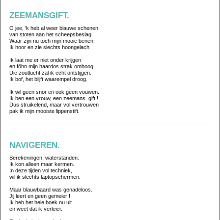
ZEEMANSGIFT.
O jee, 'k heb al weer blauwe schenen,
van stoten aan het scheepsbeslag.
Waar zijn nu toch mijn mooie benen.
Ik hoor en zie slechts hoongelach.
Ik laat me er niet onder krijgen
en föhn mijn haardos strak omhoog.
Die zoutlucht zal ik echt ontstijgen.
Ik bof, het blijft waarempel droog.
Ik wil geen snor en ook geen vouwen.
Ik ben een vrouw, een zeemans gift !
Dus struikelend, maar vol vertrouwen
pak ik mijn mooiste lippenstift.
NAVIGEREN.
Berekeningen, waterstanden.
Ik kon alleen maar kermen.
In deze tijden vol techniek,
wil ik slechts laptopschermen.
Maar blauwbaard was genadeloos.
Jij leert en geen gemeier !
Ik heb het hele boek nu uit
en weet dat ik verleier.