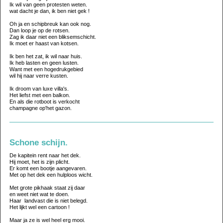
Ik wil van geen protesten weten.
wat dacht je dan, ik ben niet gek !
Oh ja en schipbreuk kan ook nog.
Dan loop je op de rotsen.
Zag ik daar niet een bliksemschicht.
Ik moet er haast van kotsen.
Ik ben het zat, ik wil naar huis.
Ik heb lasten en geen lusten.
Want met een hogedrukgebied
wil hij naar verre kusten.
Ik droom van luxe villa's.
Het liefst met een balkon.
En als die rotboot is verkocht
champagne op'het gazon.
Schone schijn.
De kapitein rent naar het dek.
Hij moet, het is zijn plicht.
Er komt een bootje aangevaren.
Met op het dek een hulploos wicht.
Met grote pikhaak staat zij daar
en weet niet wat te doen.
Haar landvast die is niet belegd.
Het lijkt wel een cartoon !
Maar ja ze is wel heel erg mooi.