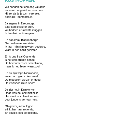
KUSTHOPPEN.
We hadden net een dag vakantie
en waren nog niet ver van huis.
Hij zei als je je toch verveelt,
begin bij Roompotsluis.
Ja ergens in Zeebrugge,
daar kan je lekker eten.
Wij hadden er slechts muggen.
Ik ben het nooit vergeten.
En dan komt Blankenberge.
Garnaal en mooie frieten.
Ik laat mijn rijm gewoon bederve.
Want ik ben aan't genieten.
En is ons fraai Oostende
is het een drukke bende.
De havenmeester is heel mooi,
maar ik heb liever waterzooi.
En nu zijn wij in Nieuwpoort,
waar hard gevochten werd.
De mosselen die zijn er goed.
De visssoep die is snert.
Je ziet het in Duinkerken.
Daar was het ook niet pluis.
Het staat er vol met zerken,
voor jongens ver van huis.
Oh getver, in Boulogne.
stinkt het naar rotte vis.
En spuit ik eau de cologne,