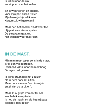
Ik wil nu naar de wal
en stoppen met het zeilen.
En ik wil kreeften en chablis.
Voor mijn part alleen frieten.
Mijn leuke jurkje wil ik aan.
Kortom...ik wil genieten !
Maar och het noodlot slaat weer toe.
Hij gaat voor visser spelen.
De paravaan gaat uit.
Het worden weer makrelen.
IN DE MAST.
Mijn man moet weer eens in de mast.
Er is een val gebroken.
Peinzend kijk ik naar hem omhoog.
De ogen half geloken.
Ik denk eraan hoe het zou zijn
als ik hem daar liet zitten.
Maar hoor van ver "nu hijsen joh
en zit niet zo te pitten".
Maar ik, ik grijns van oor tot oor.
Wat heb ik een plezier.
Ik heb de macht en als het mij past
bedien ik pas de lier.