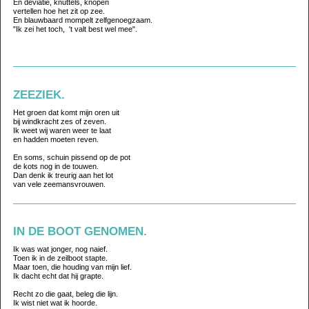
En deviatie, knuttels, knopen
vertellen hoe het zit op zee.
En blauwbaard mompelt zelfgenoegzaam.
"Ik zei het toch, 't valt best wel mee".
ZEEZIEK.
Het groen dat komt mijn oren uit
bij windkracht zes of zeven.
Ik weet wij waren weer te laat
en hadden moeten reven.
En soms, schuin pissend op de pot
de kots nog in de touwen.
Dan denk ik treurig aan het lot
van vele zeemansvrouwen.
IN DE BOOT GENOMEN.
Ik was wat jonger, nog naief.
Toen ik in de zeilboot stapte.
Maar toen, die houding van mijn lief.
Ik dacht echt dat hij grapte.
Recht zo die gaat, beleg die lijn.
Ik wist niet wat ik hoorde.