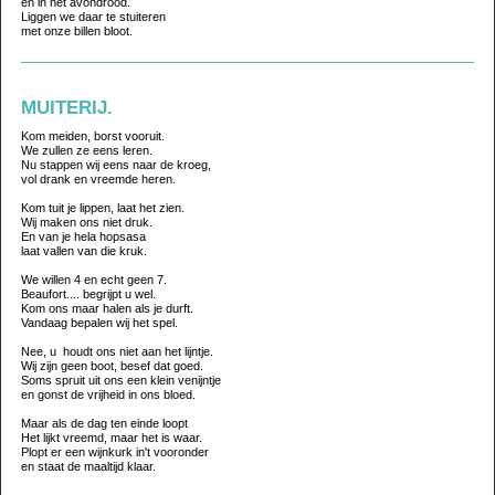
en in het avondrood.
Liggen we daar te stuiteren
met onze billen bloot.
MUITERIJ.
Kom meiden, borst vooruit.
We zullen ze eens leren.
Nu stappen wij eens naar de kroeg,
vol drank en vreemde heren.
Kom tuit je lippen, laat het zien.
Wij maken ons niet druk.
En van je hela hopsasa
laat vallen van die kruk.
We willen 4 en echt geen 7.
Beaufort.... begrijpt u wel.
Kom ons maar halen als je durft.
Vandaag bepalen wij het spel.
Nee, u houdt ons niet aan het lijntje.
Wij zijn geen boot, besef dat goed.
Soms spruit uit ons een klein venijntje
en gonst de vrijheid in ons bloed.
Maar als de dag ten einde loopt
Het lijkt vreemd, maar het is waar.
Plopt er een wijnkurk in't vooronder
en staat de maaltijd klaar.