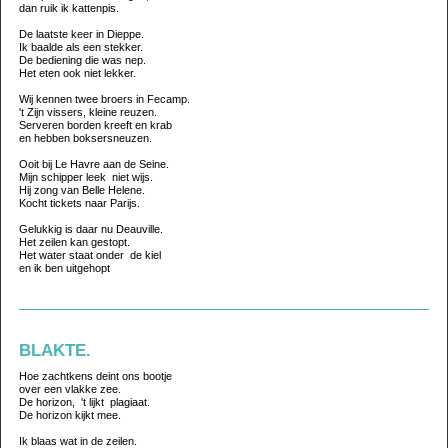
dan ruik ik kattenpis.
De laatste keer in Dieppe.
Ik baalde als een stekker.
De bediening die was nep.
Het eten ook niet lekker.
Wij kennen twee broers in Fecamp.
't Zijn vissers, kleine reuzen.
Serveren borden kreeft en krab
en hebben boksersneuzen.
Ooit bij Le Havre aan de Seine.
Mijn schipper leek niet wijs.
Hij zong van Belle Helene.
Kocht tickets naar Parijs.
Gelukkig is daar nu Deauville.
Het zeilen kan gestopt.
Het water staat onder de kiel
en ik ben uitgehopt
BLAKTE.
Hoe zachtkens deint ons bootje
over een vlakke zee.
De horizon, 't lijkt plagiaat.
De horizon kijkt mee.
Ik blaas wat in de zeilen.