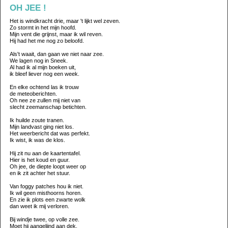
OH JEE !
Het is windkracht drie, maar 't lijkt wel zeven.
Zo stormt in het mijn hoofd.
Mijn vent die grijnst, maar ik wil reven.
Hij had het me nog zo beloofd.
Als't waait, dan gaan we niet naar zee.
We lagen nog in Sneek.
Al had ik al mijn boeken uit,
ik bleef liever nog een week.
En elke ochtend las ik trouw
de meteoberichten.
Oh nee ze zullen mij niet van
slecht zeemanschap betichten.
Ik huilde zoute tranen.
Mijn landvast ging niet los.
Het weerbericht dat was perfekt.
Ik wist, ik was de klos.
Hij zit nu aan de kaartentafel.
Hier is het koud en guur.
Oh jee, de diepte loopt weer op
en ik zit achter het stuur.
Van foggy patches hou ik niet.
Ik wil geen misthoorns horen.
En zie ik plots een zwarte wolk
dan weet ik mij verloren.
Bij windje twee, op volle zee.
Moet hij aangelijnd aan dek.