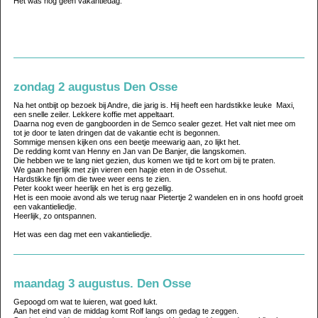
Het was nog geen vakantiedag.
zondag 2 augustus Den Osse
Na het ontbijt op bezoek bij Andre, die jarig is. Hij heeft een hardstikke leuke Maxi,
een snelle zeiler. Lekkere koffie met appeltaart.
Daarna nog even de gangboorden in de Semco sealer gezet. Het valt niet mee om
tot je door te laten dringen dat de vakantie echt is begonnen.
Sommige mensen kijken ons een beetje meewarig aan, zo lijkt het.
De redding komt van Henny en Jan van De Banjer, die langskomen.
Die hebben we te lang niet gezien, dus komen we tijd te kort om bij te praten.
We gaan heerlijk met zijn vieren een hapje eten in de Ossehut.
Hardstikke fijn om die twee weer eens te zien.
Peter kookt weer heerlijk en het is erg gezellig.
Het is een mooie avond als we terug naar Pietertje 2 wandelen en in ons hoofd groeit
een vakantieliedje.
Heerlijk, zo ontspannen.
Het was een dag met een vakantieliedje.
maandag 3 augustus. Den Osse
Gepoogd om wat te luieren, wat goed lukt.
Aan het eind van de middag komt Rolf langs om gedag te zeggen.