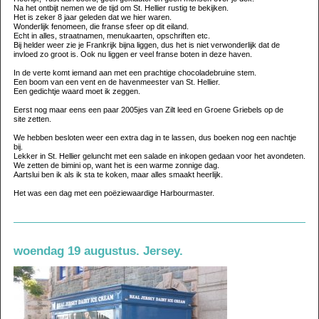
Na het ontbijt nemen we de tijd om St. Hellier rustig te bekijken.
Het is zeker 8 jaar geleden dat we hier waren.
Wonderlijk fenomeen, die franse sfeer op dit eiland.
Echt in alles, straatnamen, menukaarten, opschriften etc.
Bij helder weer zie je Frankrijk bijna liggen, dus het is niet verwonderlijk dat de
invloed zo groot is. Ook nu liggen er veel franse boten in deze haven.
In de verte komt iemand aan met een prachtige chocoladebruine stem.
Een boom van een vent en de havenmeester van St. Hellier.
Een gedichtje waard moet ik zeggen.
Eerst nog maar eens een paar 2005jes van Zilt leed en Groene Griebels op de
site zetten.
We hebben besloten weer een extra dag in te lassen, dus boeken nog een nachtje
bij.
Lekker in St. Hellier geluncht met een salade en inkopen gedaan voor het avondeten.
We zetten de bimini op, want het is een warme zonnige dag.
Aartslui ben ik als ik sta te koken, maar alles smaakt heerlijk.
Het was een dag met een poëziewaardige Harbourmaster.
woendag 19 augustus. Jersey.