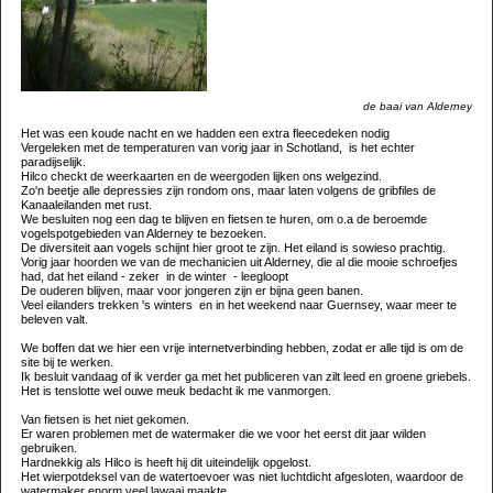
de baai van Alderney
Het was een koude nacht en we hadden een extra fleecedeken nodig
Vergeleken met de temperaturen van vorig jaar in Schotland, is het echter
paradijselijk.
Hilco checkt de weerkaarten en de weergoden lijken ons welgezind.
Zo'n beetje alle depressies zijn rondom ons, maar laten volgens de gribfiles de
Kanaaleilanden met rust.
We besluiten nog een dag te blijven en fietsen te huren, om o.a de beroemde
vogelspotgebieden van Alderney te bezoeken.
De diversiteit aan vogels schijnt hier groot te zijn. Het eiland is sowieso prachtig.
Vorig jaar hoorden we van de mechanicien uit Alderney, die al die mooie schroefjes
had, dat het eiland - zeker in de winter - leegloopt
De ouderen blijven, maar voor jongeren zijn er bijna geen banen.
Veel eilanders trekken 's winters en in het weekend naar Guernsey, waar meer te
beleven valt.
We boffen dat we hier een vrije internetverbinding hebben, zodat er alle tijd is om de
site bij te werken.
Ik besluit vandaag of ik verder ga met het publiceren van zilt leed en groene griebels.
Het is tenslotte wel ouwe meuk bedacht ik me vanmorgen.
Van fietsen is het niet gekomen.
Er waren problemen met de watermaker die we voor het eerst dit jaar wilden
gebruiken.
Hardnekkig als Hilco is heeft hij dit uiteindelijk opgelost.
Het wierpotdeksel van de watertoevoer was niet luchtdicht afgesloten, waardoor de
watermaker enorm veel lawaai maakte.