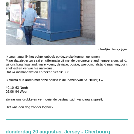
Heerlijke Jersey ijsjes.
Ik zou natuurlijk het echte logboek op deze site kunnen opnemen.
Maar dat ziet er zo saai en cijfermatig uit met de barometerstand, temperatuur, wind,
windrichting, logstand, ware koers, deviatie, positie, waypoint, afstand naar waypoint,
snelheid en verwachte aankomst.
Dat wil niemand weten en zeker niet elk uur.
Ik volsta dus alleen met onze positie in de haven van St. Hellier, t.w.
49.10'.63 North
02.06'.94 West
alwaar ons drukke en vermoeiende bestaan zich vandaag afspeelt.
Het was een dag zonder logboek.
donderdag 20 augustus. Jersey - Cherbourg