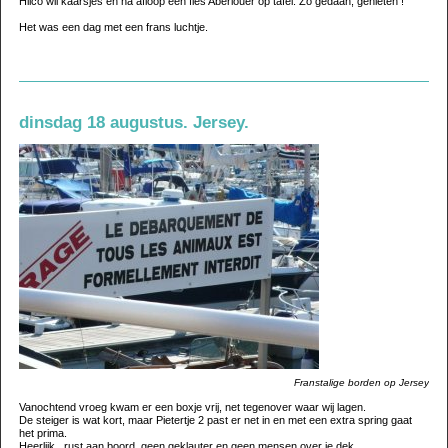
Hilco wil kaarsjes en na afloop een fles Aberlouer op tafel. Zo gedaan, genieten !
Het was een dag met een frans luchtje.
dinsdag 18 augustus. Jersey.
Franstalige borden op Jersey
Vanochtend vroeg kwam er een boxje vrij, net tegenover waar wij lagen.
De steiger is wat kort, maar Pietertje 2 past er net in en met een extra spring gaat
het prima.
Heerlijk, rust aan boord, geen geklauter en geen mensen over je dek.