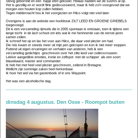
Stevig geborreld en een hapje eten gekookt. Helaas hadden we de sushi's al op.
Het is gezellig en er wordt flink gediscussieerd, maar ik heb zo'n voorgevoel dat we
morgen een houten kop zullen hebben.
Tegen middernacht hou ik het voorgezien en Hilco volgt niet veel later.
Overigens is aan de website een hoofdstuk ZILT LEED EN GROENE GRIEBELS
toegevoegd.
Dit is een verzameling rijmsels die in 2005 spontaan is ontstaan, toen ik tijdens een
lange tocht in de lach schoot om iets wat ik me herinnerde van de eerste jaren
samen zeilen.
Ik schreef het op en las het voor aan Hilco, die daar veel plezier om had.
Die reis kwam er steeds meer uit mijn pen gekropen en kon ik niet meer stoppen.
Puttend uit eigen ervaringen en verhalen van anderen, heb ik een
verzameling gedichtjes geschreven over het zilte leed van zeilersvrouwen.
Lekker aangedikte emoties, ironie en zelfspot met de schipper als een soort
blauwbaard, master and commander.
Ik heb het met heel veel plezier geschreven, zeilend in Bretagne.
Wellicht zijn sommige zaken heel herkenbaar.
Ik hoor het wel via het gastenboek of in ons Waypoint.
Het was een alcoholische dag.
dinsdag 4 augustus. Den Osse - Roompot buiten