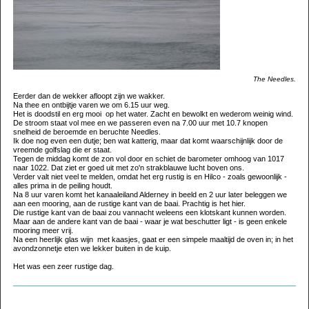
The Needles.
Eerder dan de wekker afloopt zijn we wakker.
Na thee en ontbijtje varen we om 6.15 uur weg.
Het is doodstil en erg mooi op het water. Zacht en bewolkt en wederom weinig wind.
De stroom staat vol mee en we passeren even na 7.00 uur met 10.7 knopen
snelheid de beroemde en beruchte Needles.
Ik doe nog even een dutje; ben wat katterig, maar dat komt waarschijnlijk door de
vreemde golfslag die er staat.
Tegen de middag komt de zon vol door en schiet de barometer omhoog van 1017
naar 1022. Dat ziet er goed uit met zo'n strakblauwe lucht boven ons.
Verder valt niet veel te melden, omdat het erg rustig is en Hilco - zoals gewoonlijk -
alles prima in de peiling houdt.
Na 8 uur varen komt het kanaaleiland Alderney in beeld en 2 uur later beleggen we
aan een mooring, aan de rustige kant van de baai. Prachtig is het hier.
Die rustige kant van de baai zou vannacht weleens een klotskant kunnen worden.
Maar aan de andere kant van de baai - waar je wat beschutter ligt - is geen enkele
mooring meer vrij.
Na een heerlijk glas wijn met kaasjes, gaat er een simpele maaltijd de oven in; in het
avondzonnetje eten we lekker buiten in de kuip.
Het was een zeer rustige dag.