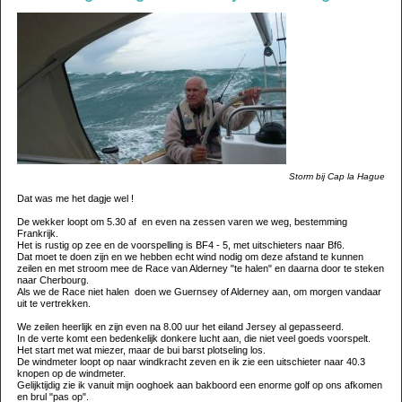
Storm bij Cap la Hague
Dat was me het dagje wel !
De wekker loopt om 5.30 af en even na zessen varen we weg, bestemming
Frankrijk.
Het is rustig op zee en de voorspelling is BF4 - 5, met uitschieters naar Bf6.
Dat moet te doen zijn en we hebben echt wind nodig om deze afstand te kunnen
zeilen en met stroom mee de Race van Alderney "te halen" en daarna door te steken
naar Cherbourg.
Als we de Race niet halen doen we Guernsey of Alderney aan, om morgen vandaar
uit te vertrekken.
We zeilen heerlijk en zijn even na 8.00 uur het eiland Jersey al gepasseerd.
In de verte komt een bedenkelijk donkere lucht aan, die niet veel goeds voorspelt.
Het start met wat miezer, maar de bui barst plotseling los.
De windmeter loopt op naar windkracht zeven en ik zie een uitschieter naar 40.3
knopen op de windmeter.
Gelijktijdig zie ik vanuit mijn ooghoek aan bakboord een enorme golf op ons afkomen
en brul "pas op".