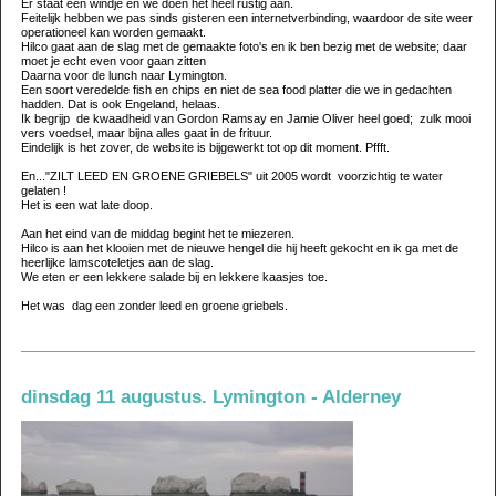
Er staat een windje en we doen het heel rustig aan.
Feitelijk hebben we pas sinds gisteren een internetverbinding, waardoor de site weer
operationeel kan worden gemaakt.
Hilco gaat aan de slag met de gemaakte foto's en ik ben bezig met de website; daar
moet je echt even voor gaan zitten
Daarna voor de lunch naar Lymington.
Een soort veredelde fish en chips en niet de sea food platter die we in gedachten
hadden. Dat is ook Engeland, helaas.
Ik begrijp de kwaadheid van Gordon Ramsay en Jamie Oliver heel goed; zulk mooi
vers voedsel, maar bijna alles gaat in de frituur.
Eindelijk is het zover, de website is bijgewerkt tot op dit moment. Pffft.
En..."ZILT LEED EN GROENE GRIEBELS" uit 2005 wordt voorzichtig te water
gelaten !
Het is een wat late doop.
Aan het eind van de middag begint het te miezeren.
Hilco is aan het klooien met de nieuwe hengel die hij heeft gekocht en ik ga met de
heerlijke lamscoteletjes aan de slag.
We eten er een lekkere salade bij en lekkere kaasjes toe.
Het was dag een zonder leed en groene griebels.
dinsdag 11 augustus. Lymington - Alderney