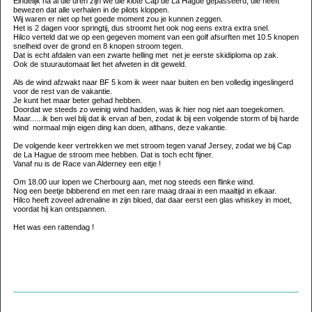
Eindelijk na al die uren zijn we die klote Cap de La Hague gepasseerd, die heeft
bewezen dat alle verhalen in de pilots kloppen.
Wij waren er niet op het goede moment zou je kunnen zeggen.
Het is 2 dagen voor springtij, dus stroomt het ook nog eens extra extra snel.
Hilco verteld dat we op een gegeven moment van een golf afsurften met 10.5 knopen
snelheid over de grond en 8 knopen stroom tegen.
Dat is echt afdalen van een zwarte helling met net je eerste skidiploma op zak.
Ook de stuurautomaat liet het afweten in dit geweld.
Als de wind afzwakt naar BF 5 kom ik weer naar buiten en ben volledig ingeslingerd
voor de rest van de vakantie.
Je kunt het maar beter gehad hebben.
Doordat we steeds zo weinig wind hadden, was ik hier nog niet aan toegekomen.
Maar......ik ben wel blij dat ik ervan af ben, zodat ik bij een volgende storm of bij harde
wind normaal mijn eigen ding kan doen, althans, deze vakantie.
De volgende keer vertrekken we met stroom tegen vanaf Jersey, zodat we bij Cap
de La Hague de stroom mee hebben. Dat is toch echt fijner.
Vanaf nu is de Race van Alderney een eitje !
Om 18.00 uur lopen we Cherbourg aan, met nog steeds een flinke wind.
Nog een beetje bibberend en met een rare maag draai in een maaltijd in elkaar.
Hilco heeft zoveel adrenaline in zijn bloed, dat daar eerst een glas whiskey in moet,
voordat hij kan ontspannen.
Het was een rattendag !