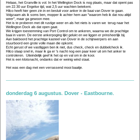
Helaas, het Granville is vol. In het Wellington Dock is nog plaats, maar dat opent pas
om 22.30 uur Engelse tijd, wat 2,5 uur wachten betekent.
Hilco heeft hier geen zin in en besluit voor anker in de baai van Dover te gaan.
Volgzaam als ik soms ben, mopper ik achter hem aan "waarom heb ik dat nou altijd
weer", maar ga gewoon mee.
Het is te proberen met dit rustige weer en als het niets is varen we terug naar het
Wellington Dock als dat open gaat.
We krijgen toestemming van Port Control om te ankeren, waarna we de prachtige
baai in varen. De eerste ankerpoging lijkt gelukt en we liggen er prinsheerlijk bij.
Aan bakboord het prachtige kasteel van Dover in de schijnwerpers en aan
stuurboord een grote volle maan die opkomt.
Echt gerust of we vastliggen ben ik niet, dus check, check en dubbelcheck ik.
Hilco slaap snel in, maar ik ga er 's nacht nog een paar keer uit om het anker te
controleren. Uiteindelijk geef ik het op en val om in de kooi.
Het is een klotsnacht, ondanks dat er weinig wind staat.
Het was een dag met een verrassend mooi baaitje.
donderdag 6 augustus. Dover - Eastbourne.