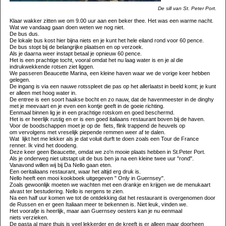
De sill van St. Peter Port.
Klaar wakker zitten we om 9.00 uur aan een beker thee. Het was een warme nacht.
Wat we vandaag gaan doen weten we nog niet.
De bus dus.
De lokale bus kost hier bijna niets en je kunt het hele eiland rond voor 60 pence.
De bus stopt bij de belangrijke plaatsen en op verzoek.
Als je daarna weer instapt betaal je opnieuw 60 pence.
Het is een prachtige tocht, vooral omdat het nu laag water is en je al die
indrukwekkende rotsen ziet liggen.
We passeren Beaucette Marina, een kleine haven waar we de vorige keer hebben
gelegen.
De ingang is via een nauwe rotsspleet die pas op het allerlaatst in beeld komt; je kunt
er alleen met hoog water in.
De entree is een soort haakse bocht en zo nauw, dat de havenmeester in de dinghy
met je meevaart en je even een kontje geeft in de goeie richting.
Eenmaal binnen lig je in een prachtige rotskom en goed beschermd.
Het is er heerlijk rustig en er is een goed italiaans restaurant boven bij de haven.
Voor de boodschappen moet je op de fiets, flink trappend de heuvels op
om vervolgens met vreselijk piepende remmen weer af te dalen.
Wat lijkt het me lekker als je dat voluit durft te doen zoals een Tour de France
renner. Ik vind het doodeng.
Deze keer geen Beaucette, omdat we zo'n mooie plaats hebben in St.Peter Port.
Als je onderweg niet uitstapt uit de bus ben ja na een kleine twee uur "rond".
Vanavond willen wij bij Da Nello gaan eten.
Een oeritaliaans restaurant, waar het altijd erg druk is.
Nello heeft een mooi kookboek uitgegeven " Only in Guernsey".
Zoals gewoonlijk moeten we wachten met een drankje en krijgen we de menukaart
alvast ter bestudering. Nello is nergens te zien.
Na een half uur komen we tot de ontdekking dat het restaurant is overgenomen door
de Russen en er geen Italiaan meer te bekennen is. Niet leuk, vinden we.
Het voorafje is heerlijk, maar aan Guernsey oesters kan je nu eenmaal
niets verzieken.
De pasta al mare thuis is veel lekkerder en de kreeft is er alleen maar doorheen