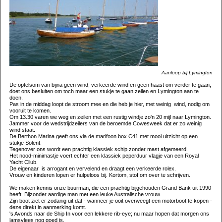
Aanloop bij Lymington
De optelsom van bijna geen wind, verkeerde wind en geen haast om verder te gaan,
doet ons besluiten om toch maar een stukje te gaan zeilen en Lymington aan te
doen.
Pas in de middag loopt de stroom mee en die heb je hier, met weinig wind, nodig om
vooruit te komen.
Om 13.30 varen we weg en zeilen met een rustig windje zo'n 20 mijl naar Lymington.
Jammer voor de wedstrijdzeilers van de beroemde Cowesweek dat er zo weinig
wind staat.
De Berthon Marina geeft ons via de marifoon box C41 met mooi uitzicht op een
stukje Solent.
Tegenover ons wordt een prachtig klassiek schip zonder mast afgemeerd.
Het nood-minimastje voert echter een klassiek peperduur vlagje van een Royal
Yacht Cllub.
De eigenaar is arrogant en vervelend en draagt een verkeerde rolex.
Vrouw en kinderen lopen er hulpeloos bij. Kortom, stof om over te schrijven.
We maken kennis onze buurman, die een prachtig bijgehouden Grand Bank uit 1990
heeft. Bijzonder aardige man met een leuke Australische vrouw.
Zijn boot ziet er zodanig uit dat - wanneer je ooit overweegt een motorboot te kopen -
deze direkt in aanmerking komt.
's Avonds naar de Ship In voor een lekkere rib-eye; nu maar hopen dat morgen ons
lamsvlees nog goed is.