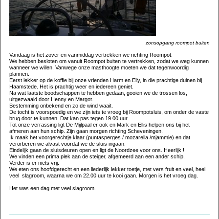
zonsopgang roompot buiten
Vandaag is het zover en vanmiddag vertrekken we richting Roompot.
We hebben besloten om vanuit Roompot buiten te vertrekken, zodat we weg kunnen
wanneer we willen. Vanwege onze masthoogte moeten we dat tegenwoordig
plannen.
Eerst lekker op de koffie bij onze vrienden Harm en Elly, in die prachtige duinen bij
Haamstede. Het is prachtig weer en iedereen geniet.
Na wat laatste boodschappen te hebben gedaan, gooien we de trossen los,
uitgezwaaid door Henny en Margot.
Bestemming onbekend en zo de wind waait.
De tocht is voorspoedig en we zijn iets te vroeg bij Roompotsluis, om onder de vaste
brug door te kunnen. Dat kan pas tegen 19.00 uur.
Tot onze verrassing ligt De Mijlpaal er ook en Mark en Ellis helpen ons bij het
afmeren aan hun schip. Zijn gaan morgen richting Scheveningen.
Ik maak het voorgerechtje klaar (puntasperges / mozarella /mjammie) en dat
verorberen we alvast voordat we de sluis ingaan.
Eindelijk gaan de sluisdeuren open en ligt de Noordzee voor ons. Heerlijk !
We vinden een prima plek aan de steiger, afgemeerd aan een ander schip.
Verder is er niets vrij.
We eten ons hoofdgerecht en een liederlijk lekker toetje, met vers fruit en veel, heel
veel slagroom, waarna we om 22.00 uur te kooi gaan. Morgen is het vroeg dag.
Het was een dag met veel slagroom.