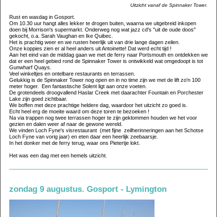
Uitzicht vanaf de Spinnaker Tower.
Rust en wasdag in Gosport.
Om 10.30 uur hangt alles lekker te drogen buiten, waarna we uitgebreid inkopen
doen bij Morrison's supermarkt. Onderweg nog wat jazz cd's "uit de oude doos"
gekocht, o.a. Sarah Vaughan en Ike Quibec.
Het is prachtig weer en we rusten heerlijk uit van drie lange dagen zeilen.
Onze koppies zien er al heel anders uit Antoinette! Dat werd echt tijd !
Aan het eind van de middag gaan we met de ferry naar Portsmouth en ontdekken we
dat er een heel gebied rond de Spinnaker Tower is ontwikkeld wat omgedoopt is tot
Gunwharf Quays.
Veel winkeltjes en ontelbare restaurants en terrassen.
Gelukkig is de Spinnaker Tower nog open en in no time zijn we met de lift zo'n 100
meter hoger. Een fantastische Solent ligt aan onze voeten.
De grotendeels droogvallend Haslar Creek met daarachter Fountain en Porchester
Lake zijn goed zichtbaar.
We boffen met deze prachtige heldere dag, waardoor het uitzicht zo goed is.
Echt heel erg de moeite waard om deze toren te bezoeken !
Na via trappen nog twee terrassen hoger te zijn geklommen houden we het voor
gezien en dalen weer af naar de gewone wereld.
We vinden Loch Fyne's visrestaurant (met fijne zeilherinneringen aan het Schotse
Loch Fyne van vorig jaar) en eten daar een heerlijk zeebaarsje.
In het donker met de ferry terug, waar ons Pietertje lokt.
Het was een dag met een hemels uitzicht.
zondag 9 augustus. Gosport - Lymington