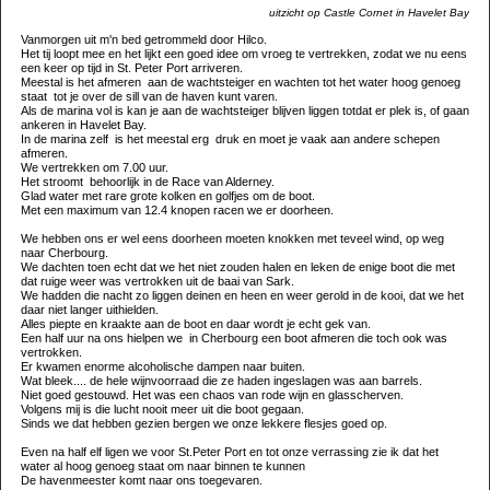
uitzicht op Castle Cornet in Havelet Bay
Vanmorgen uit m'n bed getrommeld door Hilco.
Het tij loopt mee en het lijkt een goed idee om vroeg te vertrekken, zodat we nu eens
een keer op tijd in St. Peter Port arriveren.
Meestal is het afmeren aan de wachtsteiger en wachten tot het water hoog genoeg
staat tot je over de sill van de haven kunt varen.
Als de marina vol is kan je aan de wachtsteiger blijven liggen totdat er plek is, of gaan
ankeren in Havelet Bay.
In de marina zelf is het meestal erg druk en moet je vaak aan andere schepen
afmeren.
We vertrekken om 7.00 uur.
Het stroomt behoorlijk in de Race van Alderney.
Glad water met rare grote kolken en golfjes om de boot.
Met een maximum van 12.4 knopen racen we er doorheen.
We hebben ons er wel eens doorheen moeten knokken met teveel wind, op weg
naar Cherbourg.
We dachten toen echt dat we het niet zouden halen en leken de enige boot die met
dat ruige weer was vertrokken uit de baai van Sark.
We hadden die nacht zo liggen deinen en heen en weer gerold in de kooi, dat we het
daar niet langer uithielden.
Alles piepte en kraakte aan de boot en daar wordt je echt gek van.
Een half uur na ons hielpen we in Cherbourg een boot afmeren die toch ook was
vertrokken.
Er kwamen enorme alcoholische dampen naar buiten.
Wat bleek.... de hele wijnvoorraad die ze haden ingeslagen was aan barrels.
Niet goed gestouwd. Het was een chaos van rode wijn en glasscherven.
Volgens mij is die lucht nooit meer uit die boot gegaan.
Sinds we dat hebben gezien bergen we onze lekkere flesjes goed op.
Even na half elf ligen we voor St.Peter Port en tot onze verrassing zie ik dat het
water al hoog genoeg staat om naar binnen te kunnen
De havenmeester komt naar ons toegevaren.