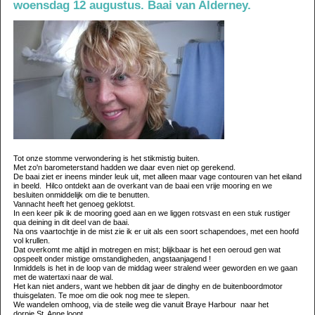
woensdag 12 augustus. Baai van Alderney.
Tot onze stomme verwondering is het stikmistig buiten.
Met zo'n barometerstand hadden we daar even niet op gerekend.
De baai ziet er ineens minder leuk uit, met alleen maar vage contouren van het eiland
in beeld. Hilco ontdekt aan de overkant van de baai een vrije mooring en we
besluiten onmiddelijk om die te benutten.
Vannacht heeft het genoeg geklotst.
In een keer pik ik de mooring goed aan en we liggen rotsvast en een stuk rustiger
qua deining in dit deel van de baai.
Na ons vaartochtje in de mist zie ik er uit als een soort schapendoes, met een hoofd
vol krullen.
Dat overkomt me altijd in motregen en mist; blijkbaar is het een oeroud gen wat
opspeelt onder mistige omstandigheden, angstaanjagend !
Inmiddels is het in de loop van de middag weer stralend weer geworden en we gaan
met de watertaxi naar de wal.
Het kan niet anders, want we hebben dit jaar de dinghy en de buitenboordmotor
thuisgelaten. Te moe om die ook nog mee te slepen.
We wandelen omhoog, via de steile weg die vanuit Braye Harbour naar het
dorpje St. Anne loopt.