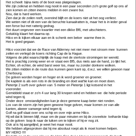
Het scheelt bijna niets of de boot was platgeslagen.
We zijn zeiknat en hebben nog nooit in een paar seconden zo'n grote golf op ons af
zien komen en zitten ineens midden in een zware bui.
Nou, dat is hard werken.
Zien dat je de zeilen reeft, overeind blijft en de koers niet uit het oog verliest.
We weten niet of dit een van de beruchte kanaalratten is, maar het is in ieder geval
een forse bui met ratterig gedrag.
Het duurt ongeveer een kwartier met een dikke Bf6, met uitschieters.
Gelukkig klaart het daarna op.
Hilco en ik kijken elkaar aan en ik schenk een beker warme thee in.
Het is goed gegaan.
Hilco voorziet dat we de Race van Alderney net niet meer met stroom mee kunnen
zeilen en verlegd de koers richting Cap de la Hague.
Volgens de pilot waarschijnlijk de kaap met de sterkste stromingen ter wereld.
Het is prachtig zonnig weer en er staat een Bf5, dus niets aan de hand, zo lijkt het.
Echter, oh echter, de wind barst weer los, maar nu zonder donkere wolken.
We zitten midden in de route dus kunnen geen kant op, d.w.z. we willen gewoon naar
Cherbourg.
De golven worden hoger en hoger en ik word groener en groener.
De kapitein is als een rots in de branding en doet wat'tie kan en moet doen.
Pietertje 2 surft over golven van 5 meter en Pietertje 1 ligt kotsend in het
vooronder.
Gemiddeld staat er zo'n 4 uur lang 30 knopen wind en hebben we die hele periode
wind tegen tij.
Onder deze omstandigheden kan je deze gemene kaap beter niet ronden.
Los van de storm zijn het geen gewone hoge golven, maar komen ze van alle
kanten, alweer vanwege wind tegen tij.
Golf na golf slaat over ons schip en over mijn arme Hilco.
Hij wil dat ik binnen blijf, maar om de paar minuten en bij de zoveelste keiharde klap
op de golven loop ik naar de luiken om te kijken of hij er nog zit.
Ook al is hij aangelijnd, je weet het maar nooit.
We hebben afgesproken dat hij me absoluut roept als ik moet komen helpen.
MY HERO !!!!