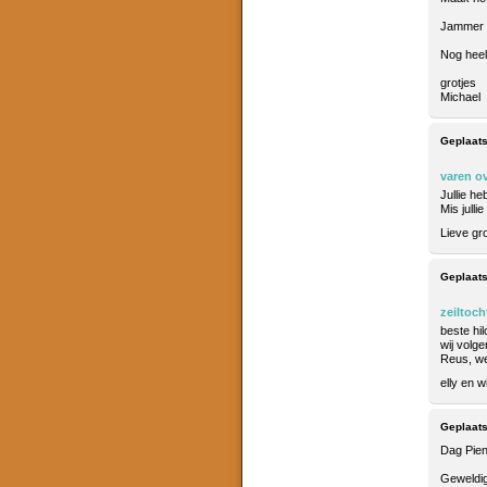
Jammer da
Nog heel 
grotjes
Michael
Geplaats
varen o
Jullie h
Mis julli
Lieve gro
Geplaats
zeiltoch
beste hil
wij volge
Reus, wel
elly en w
Geplaats
Dag Pien
Geweldig