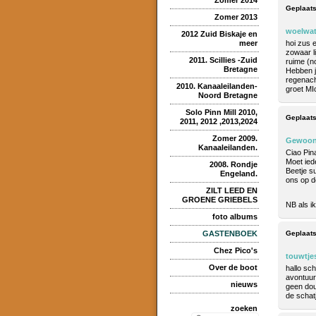
Geplaats
Zomer 2013
woelwat
2012 Zuid Biskaje en
meer
hoi zus 
zowaar l
2011. Scillies -Zuid
ruime (no
Bretagne
Hebben j
regenach
2010. Kanaaleilanden-
groet MI
Noord Bretagne
Solo Pinn Mill 2010,
Geplaats
2011, 2012 ,2013,2024
Zomer 2009.
Gewoon
Kanaaleilanden.
Ciao Pina
Moet ied
2008. Rondje
Beetje su
Engeland.
ons op d
ZILT LEED EN
GROENE GRIEBELS
NB als i
foto albums
Geplaats
GASTENBOEK
Chez Pico's
touwtje
Over de boot
hallo sc
avontuur
nieuws
geen dou
de schat
zoeken