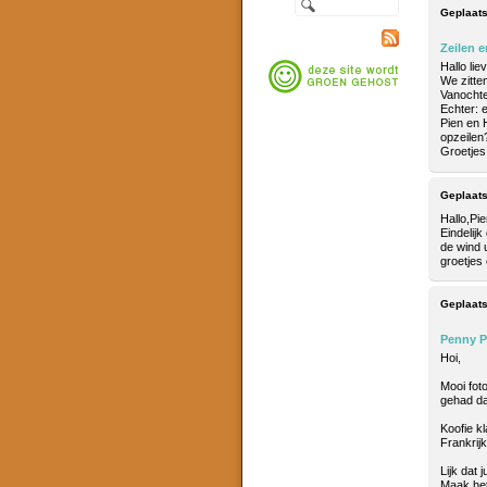
Geplaats
Zeilen e
Hallo lie
We zitte
Vanochte
Echter:
Pien en H
opzeilen
Groetjes
Geplaats
Hallo,Pi
Eindelijk
de wind u
groetjes
Geplaats
Penny 
Hoi,
Mooi fot
gehad da
Koofie k
Frankrijk
Lijk dat 
Maak het 