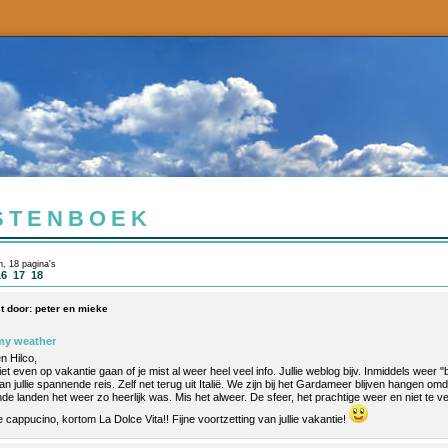
STENBOEK
n, 18 pagina's
16
17
18
t door:
peter en mieke
my weather
n Hilco,
et even op vakantie gaan of je mist al weer heel veel info. Jullie weblog bijv. Inmiddels weer
n jullie spannende reis. Zelf net terug uit Italië. We zijn bij het Gardameer blijven hangen omda
de landen het weer zo heerlijk was. Mis het alweer. De sfeer, het prachtige weer en niet te 
e cappucino, kortom La Dolce Vita!! Fijne voortzetting van jullie vakantie!