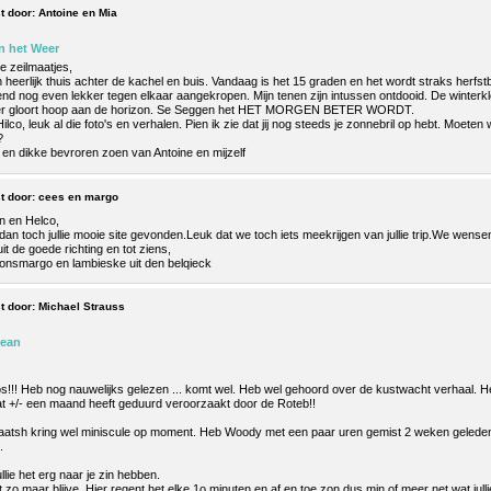
t door:
Antoine en Mia
n het Weer
ve zeilmaatjes,
n heerlijk thuis achter de kachel en buis. Vandaag is het 15 graden en het wordt straks herfs
nd nog even lekker tegen elkaar aangekropen. Mijn tenen zijn intussen ontdooid. De winterkled
 er gloort hoop aan de horizon. Se Seggen het HET MORGEN BETER WORDT.
ilco, leuk al die foto's en verhalen. Pien ik zie dat jij nog steeds je zonnebril op hebt. Moeten 
?
 en dikke bevroren zoen van Antoine en mijzelf
t door:
cees en margo
en en Helco,
 dan toch jullie mooie site gevonden.Leuk dat we toch iets meekrijgen van jullie trip.We wensen 
it de goede richting en tot ziens,
 onsmargo en lambieske uit den belqieck
t door:
Michael Strauss
Pean
os!!! Heb nog nauwelijks gelezen ... komt wel. Heb wel gehoord over de kustwacht verhaal. 
t +/- een maand heeft geduurd veroorzaakt door de Roteb!!
laatsh kring wel miniscule op moment. Heb Woody met een paar uren gemist 2 weken geleden 
.
jullie het erg naar je zin hebben.
zo maar blijve. Hier regent het elke 1o minuten en af en toe zon dus min of meer net wat jull