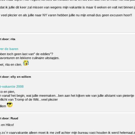
t ik jullie dit keer zal missen van wegens mijn vakantie is maar 6 weken en valt net binnen ju
veel plezier en als jullie naar NY varen hebben jullie nu mijn email dus geen excusen hoor!!
t door:
rita
ver de baren
ebben toch geen last van" de eddies"?
e avonturen en lekkere culinaire uitstapjes.
et, rita en clen.
t door:
elly en willem
t-vakantie 2008
co en pien,
n vanaf het begin, wat jullie meemaken...ben aan het kijken wie van jullie afstamt van pieter
licht van Tromp of de Witt...veel plezier
illem
t door:
Ruud
 en Hilco!
 zo`n vaarvakantie alleen moet ik me zelf achter mijn bureau vast houden ik werd helemaal z