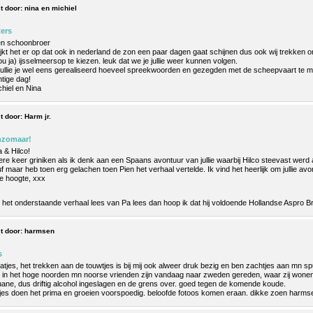
t door:
nina en michiel
ers
en schoonbroer
ijkt het er op dat ook in nederland de zon een paar dagen gaat schijnen dus ook wij trekken 
u ja) ijsselmeersop te kiezen. leuk dat we je jullie weer kunnen volgen.
ullie je wel eens gerealiseerd hoeveel spreekwoorden en gezegden met de scheepvaart te 
tige dag!
chiel en Nina
t door:
Harm jr.
zomaar!
 & Hilco!
ere keer griniken als ik denk aan een Spaans avontuur van jullie waarbij Hilco steevast werd
f maar heb toen erg gelachen toen Pien het verhaal vertelde. Ik vind het heerlijk om jullie av
e hoogte, xxx
k het onderstaande verhaal lees van Pa lees dan hoop ik dat hij voldoende Hollandse Aspro 
t door:
harmsen
s
hatjes, het trekken aan de touwtjes is bij mij ook alweer druk bezig en ben zachtjes aan mn s
 in het hoge noorden mn noorse vrienden zijn vandaag naar zweden gereden, waar zij wonen 
ane, dus driftig alcohol ingeslagen en de grens over. goed tegen de komende koude.
jes doen het prima en groeien voorspoedig. beloofde fotoos komen eraan. dikke zoen harms