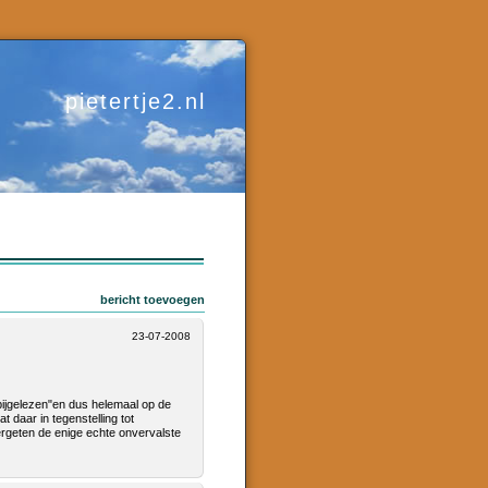
pietertje2.nl
bericht toevoegen
23-07-2008
 "bijgelezen"en dus helemaal op de
t daar in tegenstelling tot
vergeten de enige echte onvervalste