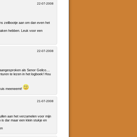
22-07-2008
ons zeilbootje aan om dan even het
maken hebben. Leuk voor een
22-07-2008
 aangesproken als Senor Geilco....
onturen te lezen in het logboek! Hou
Bruis meeneemt!
21-07-2008
pullen aan het verzamelen voor mijn
is dar maar een klein stukje en
en