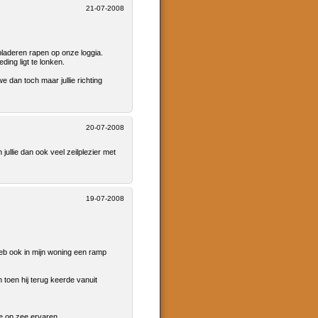
21-07-2008
tbladeren rapen op onze loggia.
ing ligt te lonken.
we dan toch maar jullie richting
20-07-2008
jullie dan ook veel zeilplezier met
19-07-2008
Heb ook in mijn woning een ramp
toen hij terug keerde vanuit
ie op zee ervaren.