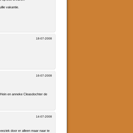
llie vakantie.
18-07-2008
16-07-2008
tje Hein en anneke Cleasdochter de
14-07-2008
eeziek door er alleen maar naar te