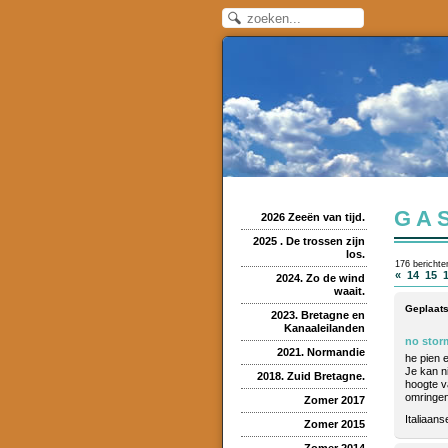
GA
2026 Zeeën van tijd.
2025 . De trossen zijn
los.
176 berichte
«
14
15
2024. Zo de wind
waait.
Geplaats
2023. Bretagne en
Kanaaleilanden
no stor
2021. Normandie
he pien e
Je kan ni
2018. Zuid Bretagne.
hoogte va
omringen
Zomer 2017
Italiaans
Zomer 2015
Zomer 2014