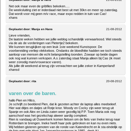
Net ook maar even de gribfiles bekeken.....
De weeksluiting ziet er inderdaad niet best uit met 30kn en meer op zaterdag.
Dat wordt voor mij geen m/v race, maar expo redden in tuin van Cas!
xhans
Geplaatst door:
Manja en Hans
21-08-2012
Lieve vrienden,
De laatste weken hebben we jullie weblog schandelijk verwaarloosd. Wel steeds
via de ais de vorderingen van Pietertje2 bekeken.
We kunnen terugkijken op een leuk 1ste weekend Kunstspoor. De
voorbereiding verliep vlekkeloos. Ondanks de bloedhitte hadden we toch steeds
aanloop van mensen die echt belangstelling toonden. Zowaar op beide dagen
ook nog wat kunnen verkopen. A.s zaterdag staat Manja alleen bij Cas (ik moet
weer zonodig man/vrouwrace varen).
Als jullie dit weekend al terug zijn verwachten we jullie zeker in Kamperland!
xhansd
Geplaatst door:
rita
20-08-2012
varen over de baren.
hallo Pien en Hilco,
Je schrijft zo beeldend Pien, dat ik gezeten achter de laptop alles meebeleef.
Hier wat ditjes en datjes uit Rotje knor. Woody en Cocky zijn weer terug uit
Spanje en ook Alex en Linda zaten weer gezellig bij P.P. Toen Maria ook nog
aanschoof was het gezelschap alweer aardig compleet.
Rien is vandaag uit Ouwerkerk komen fietsen om de fiets van Ineke terug naar
Rotterdam te brengen. Ineke heeft haar pols gebroken en kan nu even niets.
Wij hebben gisteren genoten van de ronde van Katendrecht en ik sta eindelijk op
de foto met mijn idool Jan Jansen(tourwinnaar in 1980 , denk ik).