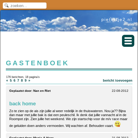
pietertje2.nl
GASTENBOEK
176 berichten, 18 pagina's
«
5
6
7
8
9
»
bericht toevoegen
Geplaatst door:
Nan en Riet
22-08-2012
back home
Zo te zien op de ais zijn jullie al weer redelijk in de thuiswateren. Nou ja?? Bijna
dan maar met jullie bak is dat een peuleschil. Ik denk dat jullie vannacht al in de
Roompot zijn. Zien jullie het weekend. We zijn startschip voor de m/v race maar
de geluiden doen anders vermoeden. Wij wachten af. Behouden vaart.
Geplaatst door:
Manja & Hans
21-08-2012