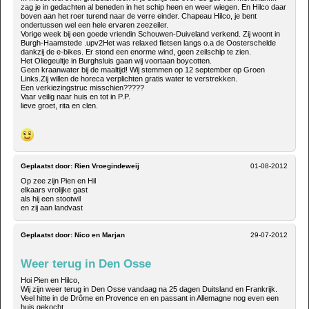
zag je in gedachten al beneden in het schip heen en weer wiegen. En Hilco daar
boven aan het roer turend naar de verre einder. Chapeau Hilco, je bent
ondertussen wel een hele ervaren zeezeiler.
Vorige week bij een goede vriendin Schouwen-Duiveland verkend. Zij woont in
Burgh-Haamstede .upv2Het was relaxed fietsen langs o.a de Oosterschelde
dankzij de e-bikes. Er stond een enorme wind, geen zeilschip te zien.
Het Oliegeultje in Burghsluis gaan wij voortaan boycotten.
Geen kraanwater bij de maaltijd! Wij stemmen op 12 september op Groen
Links.Zij willen de horeca verplichten gratis water te verstrekken.
Een verkiezingstruc misschien?????
Vaar veilig naar huis en tot in P.P.
lieve groet, rita en clen.
Geplaatst door:
Rien Vroegindeweij
01-08-2012
Op zee zijn Pien en Hil
elkaars vrolijke gast
als hij een stootwil
en zij aan landvast
Geplaatst door:
Nico en Marjan
29-07-2012
Weer terug in Den Osse
Hoi Pien en Hilco,
Wij zijn weer terug in Den Osse vandaag na 25 dagen Duitsland en Frankrijk.
Veel hitte in de Drôme en Provence en en passant in Allemagne nog even een
huis gekocht...