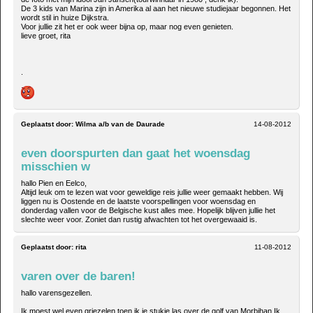
De 3 kids van Marina zijn in Amerika al aan het nieuwe studiejaar begonnen. Het
wordt stil in huize Dijkstra.
Voor jullie zit het er ook weer bijna op, maar nog even genieten.
lieve groet, rita
.
Geplaatst door:
Wilma a/b van de Daurade
14-08-2012
even doorspurten dan gaat het woensdag
misschien w
hallo Pien en Eelco,
Altijd leuk om te lezen wat voor geweldige reis jullie weer gemaakt hebben. Wij
liggen nu is Oostende en de laatste voorspellingen voor woensdag en
donderdag vallen voor de Belgische kust alles mee. Hopelijk blijven jullie het
slechte weer voor. Zoniet dan rustig afwachten tot het overgewaaid is.
Geplaatst door:
rita
11-08-2012
varen over de baren!
hallo varensgezellen.
Ik moest wel even griezelen toen ik je stukje las over de golf van Morbihan.Ik