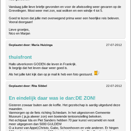
Vandaag jullie lieve briefje gevonden en voor de afwisseling weer gevaren op de
Grevelingen. Mooi weer met zon, wat wolken en een windje 4 tot 5.
Goed te lezen dat jullie met overwegend prima weer een heerlijke reis beleven.
Vooral doorgaan!
Lieve groetjes,
Nico en Marjan
Geplaatst door:
Maria Huizinga
27-07-2012
thuisfront
Hallo uitverkoren GODEN die leven in Frankrijk.
Ik begrijp dat het leven daar weer goed is.
Als het jullie lukt kijk dan op je mail ik heb een foto gestuurd.
Geplaatst door:
Rita Sibbel
22-07-2012
En eindelijk daar was ie dan:DE ZON!
Gisteren zowaar buiten aan de koffie. Het gezelschap is aardig uitgedund deze
maanden.
Vanmorgen op de fiets richting Schiedam. In het uitgestorven Gemeente
Museum ( ja,ja alweer zon) een boeiende tentoonstelling bekeken.
Het echtpaar Ida en Piet Sanders hebben 70 jaar kunst verzameld en nooit
meer uitgegeven dan 5000 GULDEN!
O.a kunst van Appel,Christo, Gabo, Schoonhoven en vele anderen. Er hingen